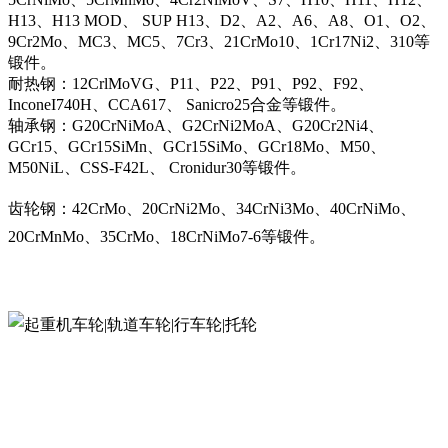
H13、H13 MOD、 SUP H13、D2、A2、A6、A8、O1、O2、
9Cr2Mo、MC3、MC5、7Cr3、21CrMo10、1Cr17Ni2、310等
锻件。
耐热钢：12CrlMoVG、P11、P22、P91、P92、F92、
InconeI740H、CCA617、 Sanicro25合金等锻件。
轴承钢：G20CrNiMoA、G2CrNi2MoA、G20Cr2Ni4、
GCr15、GCr15SiMn、GCr15SiMo、GCr18Mo、M50、
M50NiL、CSS-F42L、 Cronidur30等锻件。
齿轮钢：42CrMo、20CrNi2Mo、34CrNi3Mo、40CrNiMo、
20CrMnMo、35CrMo、18CrNiMo7-6等锻件。