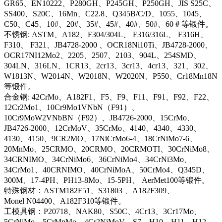
GR65、EN10222、P280GH、P245GH、P250GH、JIS S25C、
SS400、S20C、16Mn、C22.8、Q345B/C/D、1055、1045、
C50、C45、10#、20#、35#、45#、40#、50#、60＃等锻件。
不锈钢: ASTM、A182、F304/304L、 F316/316L、 F316H、
F310、 F321、JB4728-2000 、OCR18Ni10Ti、JB4728-2000、
OCR17NI12Mo2、2205、2507、2103、904L、254SMD、
304LN、316LN、1CR13、2cr13、3cr13、4cr13、321、302、
W1813N、W2014N、W2018N、W2020N、P550、Cr18Mn18N
等锻件。
合金钢: 42CrMo、A182F1、F5、F9、F11、F91、F92、F22、
12Cr2Mo1、10Cr9Mo1VNbN（F91）、
10Cr9MoW2VNbBN（F92）、JB4726-2000、15CrMo、
JB4726-2000、12CrMoV、35CrMo、4140、4340、4330、
4130、4150、9CR2MO、17NiCrMo6-4、18CrNiMo7-6、
20MnMo、25CRMO、20CRMO、20CRMOTI、30CrNiMo8、
34CRNIMO、34CrNiMo6、36CrNiMo4、34CrNi3Mo、
34CrMo1、40CRNIMO、40CrNiMoA、50CrMo4、Q345D、
300M、17-4PH、PH13-8Mo、15-5PH、 AerMet100等锻件。
特殊钢材：ASTM182F51、S31803 、A182F309、
Monel N04400、A182F310等锻件。
工模具钢：P20718、NAK80、S50C、4Cr13、3Cr17Mo、
5CrNiMo、5CrMnMo、4Cr2NiMoV、S7、H10、H11、H12、