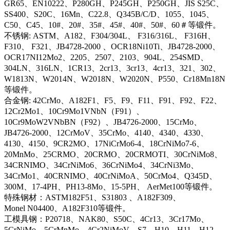
GR65、EN10222、P280GH、P245GH、P250GH、JIS S25C、
SS400、S20C、16Mn、C22.8、Q345B/C/D、1055、1045、
C50、C45、10#、20#、35#、45#、40#、50#、60＃等锻件。
不锈钢: ASTM、A182、F304/304L、 F316/316L、 F316H、
F310、 F321、JB4728-2000 、OCR18Ni10Ti、JB4728-2000、
OCR17NI12Mo2、2205、2507、2103、904L、254SMD、
304LN、316LN、1CR13、2cr13、3cr13、4cr13、321、302、
W1813N、W2014N、W2018N、W2020N、P550、Cr18Mn18N
等锻件。
合金钢: 42CrMo、A182F1、F5、F9、F11、F91、F92、F22、
12Cr2Mo1、10Cr9Mo1VNbN（F91）、
10Cr9MoW2VNbBN（F92）、JB4726-2000、15CrMo、
JB4726-2000、12CrMoV、35CrMo、4140、4340、4330、
4130、4150、9CR2MO、17NiCrMo6-4、18CrNiMo7-6、
20MnMo、25CRMO、20CRMO、20CRMOTI、30CrNiMo8、
34CRNIMO、34CrNiMo6、36CrNiMo4、34CrNi3Mo、
34CrMo1、40CRNIMO、40CrNiMoA、50CrMo4、Q345D、
300M、17-4PH、PH13-8Mo、15-5PH、 AerMet100等锻件。
特殊钢材：ASTM182F51、S31803 、A182F309、
Monel N04400、A182F310等锻件。
工模具钢：P20718、NAK80、S50C、4Cr13、3Cr17Mo、
5CrNiMo、5CrMnMo、4Cr2NiMoV、S7、H10、H11、H12、