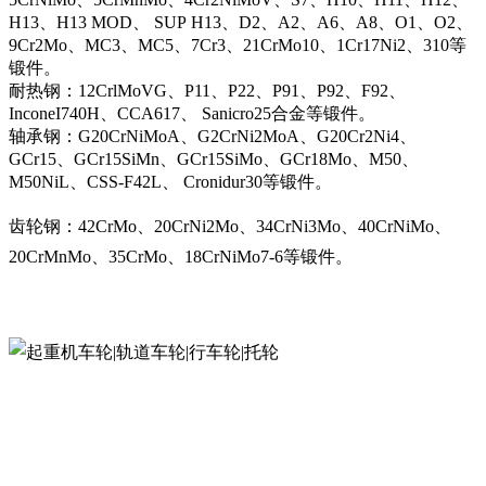
H13、H13 MOD、 SUP H13、D2、A2、A6、A8、O1、O2、
9Cr2Mo、MC3、MC5、7Cr3、21CrMo10、1Cr17Ni2、310等
锻件。
耐热钢：12CrlMoVG、P11、P22、P91、P92、F92、
InconeI740H、CCA617、 Sanicro25合金等锻件。
轴承钢：G20CrNiMoA、G2CrNi2MoA、G20Cr2Ni4、
GCr15、GCr15SiMn、GCr15SiMo、GCr18Mo、M50、
M50NiL、CSS-F42L、 Cronidur30等锻件。
齿轮钢：42CrMo、20CrNi2Mo、34CrNi3Mo、40CrNiMo、
20CrMnMo、35CrMo、18CrNiMo7-6等锻件。