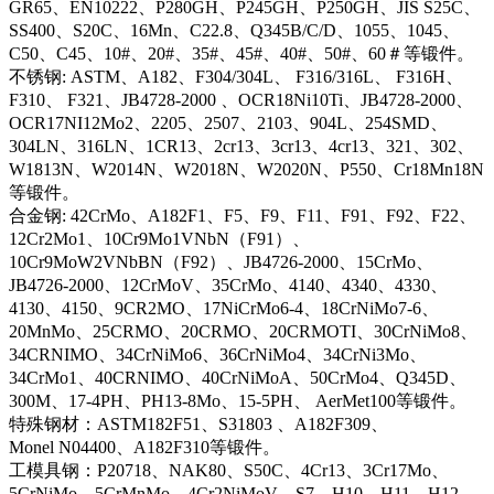
GR65、EN10222、P280GH、P245GH、P250GH、JIS S25C、
SS400、S20C、16Mn、C22.8、Q345B/C/D、1055、1045、
C50、C45、10#、20#、35#、45#、40#、50#、60＃等锻件。
不锈钢: ASTM、A182、F304/304L、 F316/316L、 F316H、
F310、 F321、JB4728-2000 、OCR18Ni10Ti、JB4728-2000、
OCR17NI12Mo2、2205、2507、2103、904L、254SMD、
304LN、316LN、1CR13、2cr13、3cr13、4cr13、321、302、
W1813N、W2014N、W2018N、W2020N、P550、Cr18Mn18N
等锻件。
合金钢: 42CrMo、A182F1、F5、F9、F11、F91、F92、F22、
12Cr2Mo1、10Cr9Mo1VNbN（F91）、
10Cr9MoW2VNbBN（F92）、JB4726-2000、15CrMo、
JB4726-2000、12CrMoV、35CrMo、4140、4340、4330、
4130、4150、9CR2MO、17NiCrMo6-4、18CrNiMo7-6、
20MnMo、25CRMO、20CRMO、20CRMOTI、30CrNiMo8、
34CRNIMO、34CrNiMo6、36CrNiMo4、34CrNi3Mo、
34CrMo1、40CRNIMO、40CrNiMoA、50CrMo4、Q345D、
300M、17-4PH、PH13-8Mo、15-5PH、 AerMet100等锻件。
特殊钢材：ASTM182F51、S31803 、A182F309、
Monel N04400、A182F310等锻件。
工模具钢：P20718、NAK80、S50C、4Cr13、3Cr17Mo、
5CrNiMo、5CrMnMo、4Cr2NiMoV、S7、H10、H11、H12、