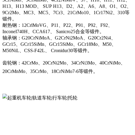
H13、H13 MOD、 SUP H13、D2、A2、A6、A8、O1、O2、
9Cr2Mo、MC3、MC5、7Cr3、21CrMo10、1Cr17Ni2、310等
锻件。
耐热钢：12CrlMoVG、P11、P22、P91、P92、F92、
InconeI740H、CCA617、 Sanicro25合金等锻件。
轴承钢：G20CrNiMoA、G2CrNi2MoA、G20Cr2Ni4、
GCr15、GCr15SiMn、GCr15SiMo、GCr18Mo、M50、
M50NiL、CSS-F42L、 Cronidur30等锻件。
齿轮钢：42CrMo、20CrNi2Mo、34CrNi3Mo、40CrNiMo、
20CrMnMo、35CrMo、18CrNiMo7-6等锻件。