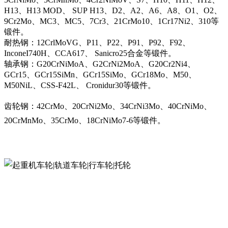
H13、H13 MOD、 SUP H13、D2、A2、A6、A8、O1、O2、
9Cr2Mo、MC3、MC5、7Cr3、21CrMo10、1Cr17Ni2、310等
锻件。
耐热钢：12CrlMoVG、P11、P22、P91、P92、F92、
InconeI740H、CCA617、 Sanicro25合金等锻件。
轴承钢：G20CrNiMoA、G2CrNi2MoA、G20Cr2Ni4、
GCr15、GCr15SiMn、GCr15SiMo、GCr18Mo、M50、
M50NiL、CSS-F42L、 Cronidur30等锻件。
齿轮钢：42CrMo、20CrNi2Mo、34CrNi3Mo、40CrNiMo、
20CrMnMo、35CrMo、18CrNiMo7-6等锻件。