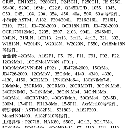
GR65、EN10222、P280GH、P245GH、P250GH、JIS S25C、
SS400、S20C、16Mn、C22.8、Q345B/C/D、1055、1045、
C50、C45、10#、20#、35#、45#、40#、50#、60＃等锻件。
不锈钢: ASTM、A182、F304/304L、 F316/316L、 F316H、
F310、 F321、JB4728-2000 、OCR18Ni10Ti、JB4728-2000、
OCR17NI12Mo2、2205、2507、2103、904L、254SMD、
304LN、316LN、1CR13、2cr13、3cr13、4cr13、321、302、
W1813N、W2014N、W2018N、W2020N、P550、Cr18Mn18N
等锻件。
合金钢: 42CrMo、A182F1、F5、F9、F11、F91、F92、F22、
12Cr2Mo1、10Cr9Mo1VNbN（F91）、
10Cr9MoW2VNbBN（F92）、JB4726-2000、15CrMo、
JB4726-2000、12CrMoV、35CrMo、4140、4340、4330、
4130、4150、9CR2MO、17NiCrMo6-4、18CrNiMo7-6、
20MnMo、25CRMO、20CRMO、20CRMOTI、30CrNiMo8、
34CRNIMO、34CrNiMo6、36CrNiMo4、34CrNi3Mo、
34CrMo1、40CRNIMO、40CrNiMoA、50CrMo4、Q345D、
300M、17-4PH、PH13-8Mo、15-5PH、 AerMet100等锻件。
特殊钢材：ASTM182F51、S31803 、A182F309、
Monel N04400、A182F310等锻件。
工模具钢：P20718、NAK80、S50C、4Cr13、3Cr17Mo、
5CrNiMo、5CrMnMo、4Cr2NiMoV、S7、H10、H11、H12、