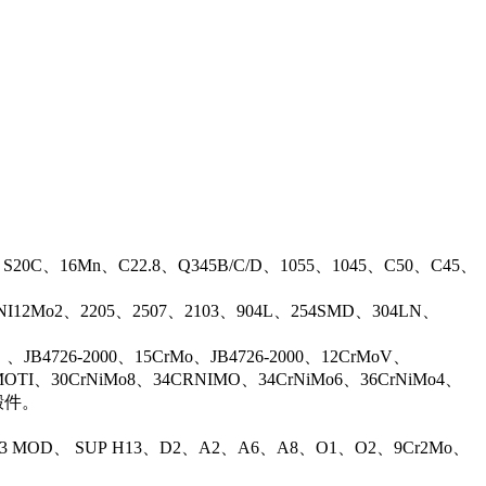
、S20C、16Mn、C22.8、Q345B/C/D、1055、1045、C50、C45、
17NI12Mo2、2205、2507、2103、904L、254SMD、304LN、
B4726-2000、15CrMo、JB4726-2000、12CrMoV、
OTI、30CrNiMo8、34CRNIMO、34CrNiMo6、36CrNiMo4、
等锻件。
13 MOD、 SUP H13、D2、A2、A6、A8、O1、O2、9Cr2Mo、