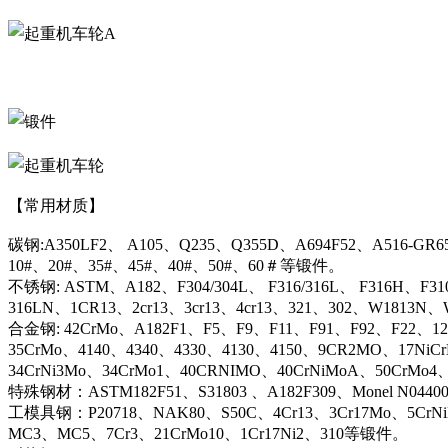
A
【常用材质】
碳钢:A350LF2、 A105、Q235、Q355D、A694F52、A516-GR6
10#、20#、35#、45#、40#、50#、60＃等锻件。
不锈钢: ASTM、A182、F304/304L、 F316/316L、 F316H、F31
316LN、1CR13、2cr13、3cr13、4cr13、321、302、W1813
合金钢: 42CrMo、A182F1、F5、F9、F11、F91、F92、F22、12C
35CrMo、4140、4340、4330、4130、4150、9CR2MO、17NiC
34CrNi3Mo、34CrMo1、40CRNIMO、40CrNiMoA、50CrMo4
特殊钢材：ASTM182F51、S31803 、A182F309、Monel N044
工模具钢：P20718、NAK80、S50C、4Cr13、3Cr17Mo、5CrN
MC3、MC5、7Cr3、21CrMo10、1Cr17Ni2、310等锻件。