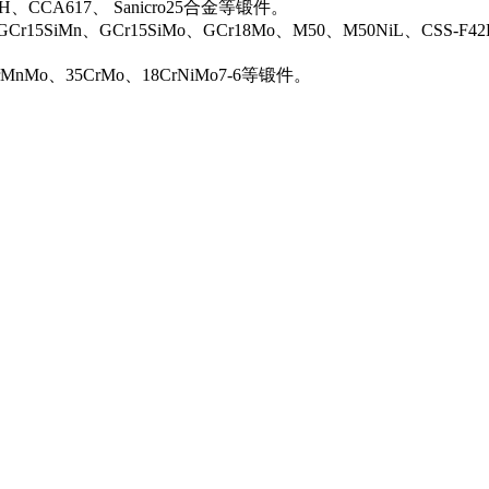
0H、CCA617、 Sanicro25合金等锻件。
Cr15SiMn、GCr15SiMo、GCr18Mo、M50、M50NiL、CSS-F42
rMnMo、35CrMo、18CrNiMo7-6等锻件。