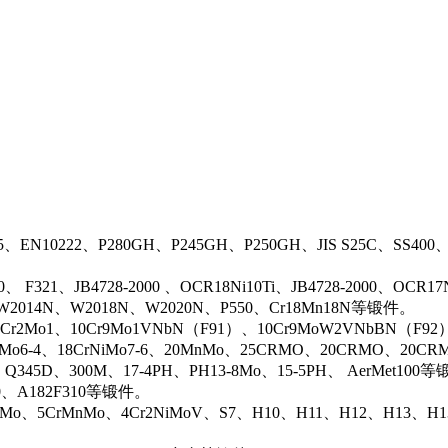
5、EN10222、P280GH、P245GH、P250GH、JIS S25C、SS400
0、 F321、JB4728-2000 、OCR18Ni10Ti、JB4728-2000、OCR
N、W2014N、W2018N、W2020N、P550、Cr18Mn18N等锻件。
r2Mo1、10Cr9Mo1VNbN（F91）、10Cr9MoW2VNbBN（F92）、J
rMo6-4、18CrNiMo7-6、20MnMo、25CRMO、20CRMO、20CRM
、Q345D、300M、17-4PH、PH13-8Mo、15-5PH、 AerMet100
00、A182F310等锻件。
iMo、5CrMnMo、4Cr2NiMoV、S7、H10、H11、H12、H13、H