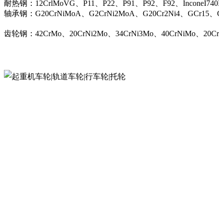
耐热钢：12CrlMoVG、P11、P22、P91、P92、F92、InconeI74
轴承钢：G20CrNiMoA、G2CrNi2MoA、G20Cr2Ni4、GCr15、G
齿轮钢：42CrMo、20CrNi2Mo、34CrNi3Mo、40CrNiMo、20C