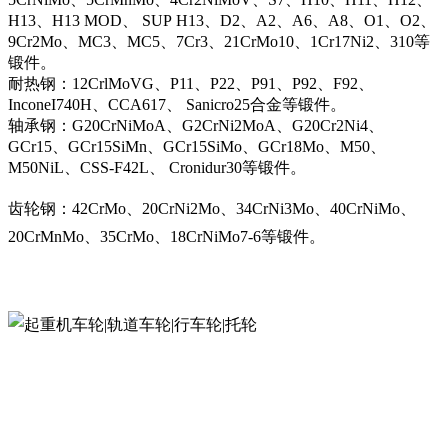
H13、H13 MOD、 SUP H13、D2、A2、A6、A8、O1、O2、
9Cr2Mo、MC3、MC5、7Cr3、21CrMo10、1Cr17Ni2、310等
锻件。
耐热钢：12CrlMoVG、P11、P22、P91、P92、F92、
InconeI740H、CCA617、 Sanicro25合金等锻件。
轴承钢：G20CrNiMoA、G2CrNi2MoA、G20Cr2Ni4、
GCr15、GCr15SiMn、GCr15SiMo、GCr18Mo、M50、
M50NiL、CSS-F42L、 Cronidur30等锻件。
齿轮钢：42CrMo、20CrNi2Mo、34CrNi3Mo、40CrNiMo、
20CrMnMo、35CrMo、18CrNiMo7-6等锻件。