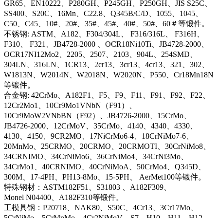
GR65、EN10222、P280GH、P245GH、P250GH、JIS S25C、
SS400、S20C、16Mn、C22.8、Q345B/C/D、1055、1045、
C50、C45、10#、20#、35#、45#、40#、50#、60＃等锻件。
不锈钢: ASTM、A182、F304/304L、 F316/316L、 F316H、
F310、 F321、JB4728-2000 、OCR18Ni10Ti、JB4728-2000、
OCR17NI12Mo2、2205、2507、2103、904L、254SMD、
304LN、316LN、1CR13、2cr13、3cr13、4cr13、321、302、
W1813N、W2014N、W2018N、W2020N、P550、Cr18Mn18N
等锻件。
合金钢: 42CrMo、A182F1、F5、F9、F11、F91、F92、F22、
12Cr2Mo1、10Cr9Mo1VNbN（F91）、
10Cr9MoW2VNbBN（F92）、JB4726-2000、15CrMo、
JB4726-2000、12CrMoV、35CrMo、4140、4340、4330、
4130、4150、9CR2MO、17NiCrMo6-4、18CrNiMo7-6、
20MnMo、25CRMO、20CRMO、20CRMOTI、30CrNiMo8、
34CRNIMO、34CrNiMo6、36CrNiMo4、34CrNi3Mo、
34CrMo1、40CRNIMO、40CrNiMoA、50CrMo4、Q345D、
300M、17-4PH、PH13-8Mo、15-5PH、 AerMet100等锻件。
特殊钢材：ASTM182F51、S31803 、A182F309、
Monel N04400、A182F310等锻件。
工模具钢：P20718、NAK80、S50C、4Cr13、3Cr17Mo、
5CrNiMo、5CrMnMo、4Cr2NiMoV、S7、H10、H11、H12、