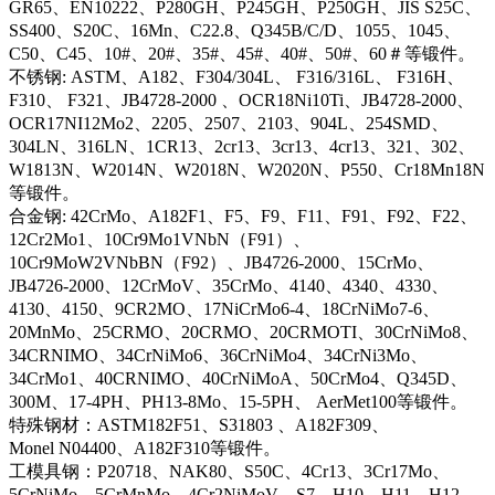
GR65、EN10222、P280GH、P245GH、P250GH、JIS S25C、
SS400、S20C、16Mn、C22.8、Q345B/C/D、1055、1045、
C50、C45、10#、20#、35#、45#、40#、50#、60＃等锻件。
不锈钢: ASTM、A182、F304/304L、 F316/316L、 F316H、
F310、 F321、JB4728-2000 、OCR18Ni10Ti、JB4728-2000、
OCR17NI12Mo2、2205、2507、2103、904L、254SMD、
304LN、316LN、1CR13、2cr13、3cr13、4cr13、321、302、
W1813N、W2014N、W2018N、W2020N、P550、Cr18Mn18N
等锻件。
合金钢: 42CrMo、A182F1、F5、F9、F11、F91、F92、F22、
12Cr2Mo1、10Cr9Mo1VNbN（F91）、
10Cr9MoW2VNbBN（F92）、JB4726-2000、15CrMo、
JB4726-2000、12CrMoV、35CrMo、4140、4340、4330、
4130、4150、9CR2MO、17NiCrMo6-4、18CrNiMo7-6、
20MnMo、25CRMO、20CRMO、20CRMOTI、30CrNiMo8、
34CRNIMO、34CrNiMo6、36CrNiMo4、34CrNi3Mo、
34CrMo1、40CRNIMO、40CrNiMoA、50CrMo4、Q345D、
300M、17-4PH、PH13-8Mo、15-5PH、 AerMet100等锻件。
特殊钢材：ASTM182F51、S31803 、A182F309、
Monel N04400、A182F310等锻件。
工模具钢：P20718、NAK80、S50C、4Cr13、3Cr17Mo、
5CrNiMo、5CrMnMo、4Cr2NiMoV、S7、H10、H11、H12、