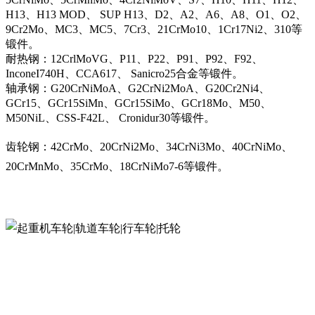
H13、H13 MOD、 SUP H13、D2、A2、A6、A8、O1、O2、
9Cr2Mo、MC3、MC5、7Cr3、21CrMo10、1Cr17Ni2、310等
锻件。
耐热钢：12CrlMoVG、P11、P22、P91、P92、F92、
InconeI740H、CCA617、 Sanicro25合金等锻件。
轴承钢：G20CrNiMoA、G2CrNi2MoA、G20Cr2Ni4、
GCr15、GCr15SiMn、GCr15SiMo、GCr18Mo、M50、
M50NiL、CSS-F42L、 Cronidur30等锻件。
齿轮钢：42CrMo、20CrNi2Mo、34CrNi3Mo、40CrNiMo、
20CrMnMo、35CrMo、18CrNiMo7-6等锻件。