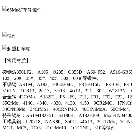
【常用材质】
碳钢:A350LF2、 A105、Q235、Q355D、A694F52、A516-GR6
10#、20#、35#、45#、40#、50#、60＃等锻件。
不锈钢: ASTM、A182、F304/304L、 F316/316L、 F316H、F31
316LN、1CR13、2cr13、3cr13、4cr13、321、302、W1813
合金钢: 42CrMo、A182F1、F5、F9、F11、F91、F92、F22、12C
35CrMo、4140、4340、4330、4130、4150、9CR2MO、17NiC
34CrNi3Mo、34CrMo1、40CRNIMO、40CrNiMoA、50CrMo4
特殊钢材：ASTM182F51、S31803 、A182F309、Monel N044
工模具钢：P20718、NAK80、S50C、4Cr13、3Cr17Mo、5CrN
MC3、MC5、7Cr3、21CrMo10、1Cr17Ni2、310等锻件。