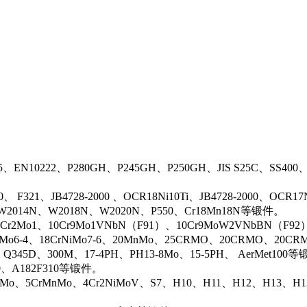
5、EN10222、P280GH、P245GH、P250GH、JIS S25C、SS400
0、 F321、JB4728-2000 、OCR18Ni10Ti、JB4728-2000、OCR
N、W2014N、W2018N、W2020N、P550、Cr18Mn18N等锻件。
r2Mo1、10Cr9Mo1VNbN（F91）、10Cr9MoW2VNbBN（F92）、J
rMo6-4、18CrNiMo7-6、20MnMo、25CRMO、20CRMO、20CRM
、Q345D、300M、17-4PH、PH13-8Mo、15-5PH、 AerMet100
00、A182F310等锻件。
iMo、5CrMnMo、4Cr2NiMoV、S7、H10、H11、H12、H13、H