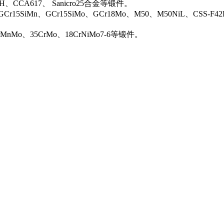
0H、CCA617、 Sanicro25合金等锻件。
Cr15SiMn、GCr15SiMo、GCr18Mo、M50、M50NiL、CSS-F42
rMnMo、35CrMo、18CrNiMo7-6等锻件。