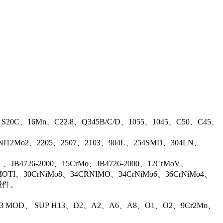
、S20C、16Mn、C22.8、Q345B/C/D、1055、1045、C50、C45、
17NI12Mo2、2205、2507、2103、904L、254SMD、304LN、
B4726-2000、15CrMo、JB4726-2000、12CrMoV、
OTI、30CrNiMo8、34CRNIMO、34CrNiMo6、36CrNiMo4、
等锻件。
13 MOD、 SUP H13、D2、A2、A6、A8、O1、O2、9Cr2Mo、