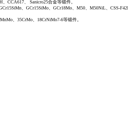
0H、CCA617、 Sanicro25合金等锻件。
Cr15SiMn、GCr15SiMo、GCr18Mo、M50、M50NiL、CSS-F42
rMnMo、35CrMo、18CrNiMo7-6等锻件。