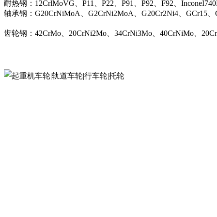
耐热钢：12CrlMoVG、P11、P22、P91、P92、F92、InconeI74
轴承钢：G20CrNiMoA、G2CrNi2MoA、G20Cr2Ni4、GCr15、G
齿轮钢：42CrMo、20CrNi2Mo、34CrNi3Mo、40CrNiMo、20C