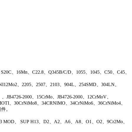
、S20C、16Mn、C22.8、Q345B/C/D、1055、1045、C50、C45、
17NI12Mo2、2205、2507、2103、904L、254SMD、304LN、
B4726-2000、15CrMo、JB4726-2000、12CrMoV、
OTI、30CrNiMo8、34CRNIMO、34CrNiMo6、36CrNiMo4、
等锻件。
13 MOD、 SUP H13、D2、A2、A6、A8、O1、O2、9Cr2Mo、