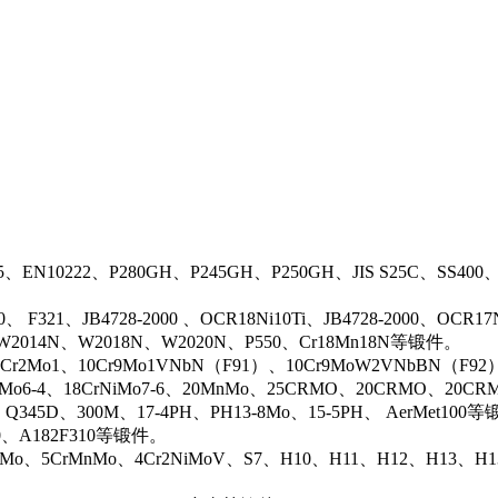
5、EN10222、P280GH、P245GH、P250GH、JIS S25C、SS400
0、 F321、JB4728-2000 、OCR18Ni10Ti、JB4728-2000、OCR
N、W2014N、W2018N、W2020N、P550、Cr18Mn18N等锻件。
r2Mo1、10Cr9Mo1VNbN（F91）、10Cr9MoW2VNbBN（F92）、J
rMo6-4、18CrNiMo7-6、20MnMo、25CRMO、20CRMO、20CRM
、Q345D、300M、17-4PH、PH13-8Mo、15-5PH、 AerMet100
00、A182F310等锻件。
iMo、5CrMnMo、4Cr2NiMoV、S7、H10、H11、H12、H13、H