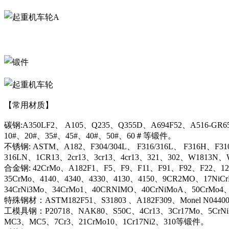
A
【常用材质】
碳钢:A350LF2、 A105、Q235、Q355D、A694F52、A516-GR6
10#、20#、35#、45#、40#、50#、60＃等锻件。
不锈钢: ASTM、A182、F304/304L、 F316/316L、 F316H、F31
316LN、1CR13、2cr13、3cr13、4cr13、321、302、W1813
合金钢: 42CrMo、A182F1、F5、F9、F11、F91、F92、F22、12C
35CrMo、4140、4340、4330、4130、4150、9CR2MO、17NiC
34CrNi3Mo、34CrMo1、40CRNIMO、40CrNiMoA、50CrMo4
特殊钢材：ASTM182F51、S31803 、A182F309、Monel N044
工模具钢：P20718、NAK80、S50C、4Cr13、3Cr17Mo、5CrN
MC3、MC5、7Cr3、21CrMo10、1Cr17Ni2、310等锻件。