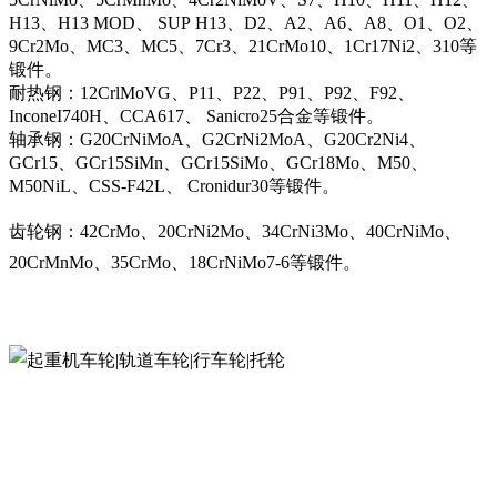
H13、H13 MOD、 SUP H13、D2、A2、A6、A8、O1、O2、
9Cr2Mo、MC3、MC5、7Cr3、21CrMo10、1Cr17Ni2、310等
锻件。
耐热钢：12CrlMoVG、P11、P22、P91、P92、F92、
InconeI740H、CCA617、 Sanicro25合金等锻件。
轴承钢：G20CrNiMoA、G2CrNi2MoA、G20Cr2Ni4、
GCr15、GCr15SiMn、GCr15SiMo、GCr18Mo、M50、
M50NiL、CSS-F42L、 Cronidur30等锻件。
齿轮钢：42CrMo、20CrNi2Mo、34CrNi3Mo、40CrNiMo、
20CrMnMo、35CrMo、18CrNiMo7-6等锻件。