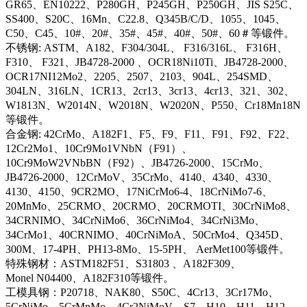
GR65、EN10222、P280GH、P245GH、P250GH、JIS S25C、
SS400、S20C、16Mn、C22.8、Q345B/C/D、1055、1045、
C50、C45、10#、20#、35#、45#、40#、50#、60＃等锻件。
不锈钢: ASTM、A182、F304/304L、 F316/316L、 F316H、
F310、 F321、JB4728-2000 、OCR18Ni10Ti、JB4728-2000、
OCR17NI12Mo2、2205、2507、2103、904L、254SMD、
304LN、316LN、1CR13、2cr13、3cr13、4cr13、321、302、
W1813N、W2014N、W2018N、W2020N、P550、Cr18Mn18N
等锻件。
合金钢: 42CrMo、A182F1、F5、F9、F11、F91、F92、F22、
12Cr2Mo1、10Cr9Mo1VNbN（F91）、
10Cr9MoW2VNbBN（F92）、JB4726-2000、15CrMo、
JB4726-2000、12CrMoV、35CrMo、4140、4340、4330、
4130、4150、9CR2MO、17NiCrMo6-4、18CrNiMo7-6、
20MnMo、25CRMO、20CRMO、20CRMOTI、30CrNiMo8、
34CRNIMO、34CrNiMo6、36CrNiMo4、34CrNi3Mo、
34CrMo1、40CRNIMO、40CrNiMoA、50CrMo4、Q345D、
300M、17-4PH、PH13-8Mo、15-5PH、 AerMet100等锻件。
特殊钢材：ASTM182F51、S31803 、A182F309、
Monel N04400、A182F310等锻件。
工模具钢：P20718、NAK80、S50C、4Cr13、3Cr17Mo、
5CrNiMo、5CrMnMo、4Cr2NiMoV、S7、H10、H11、H12、