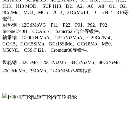
H13、H13 MOD、 SUP H13、D2、A2、A6、A8、O1、O2、
9Cr2Mo、MC3、MC5、7Cr3、21CrMo10、1Cr17Ni2、310等
锻件。
耐热钢：12CrlMoVG、P11、P22、P91、P92、F92、
InconeI740H、CCA617、 Sanicro25合金等锻件。
轴承钢：G20CrNiMoA、G2CrNi2MoA、G20Cr2Ni4、
GCr15、GCr15SiMn、GCr15SiMo、GCr18Mo、M50、
M50NiL、CSS-F42L、 Cronidur30等锻件。
齿轮钢：42CrMo、20CrNi2Mo、34CrNi3Mo、40CrNiMo、
20CrMnMo、35CrMo、18CrNiMo7-6等锻件。