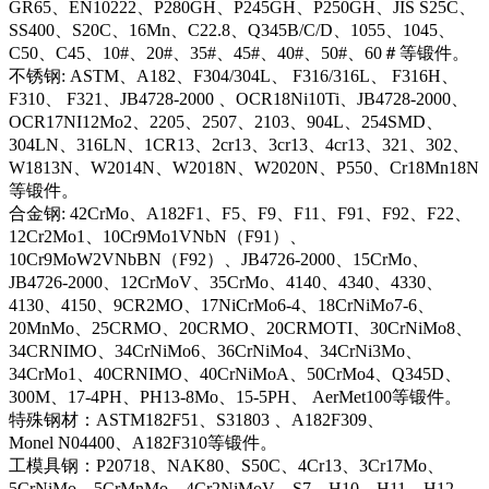
GR65、EN10222、P280GH、P245GH、P250GH、JIS S25C、
SS400、S20C、16Mn、C22.8、Q345B/C/D、1055、1045、
C50、C45、10#、20#、35#、45#、40#、50#、60＃等锻件。
不锈钢: ASTM、A182、F304/304L、 F316/316L、 F316H、
F310、 F321、JB4728-2000 、OCR18Ni10Ti、JB4728-2000、
OCR17NI12Mo2、2205、2507、2103、904L、254SMD、
304LN、316LN、1CR13、2cr13、3cr13、4cr13、321、302、
W1813N、W2014N、W2018N、W2020N、P550、Cr18Mn18N
等锻件。
合金钢: 42CrMo、A182F1、F5、F9、F11、F91、F92、F22、
12Cr2Mo1、10Cr9Mo1VNbN（F91）、
10Cr9MoW2VNbBN（F92）、JB4726-2000、15CrMo、
JB4726-2000、12CrMoV、35CrMo、4140、4340、4330、
4130、4150、9CR2MO、17NiCrMo6-4、18CrNiMo7-6、
20MnMo、25CRMO、20CRMO、20CRMOTI、30CrNiMo8、
34CRNIMO、34CrNiMo6、36CrNiMo4、34CrNi3Mo、
34CrMo1、40CRNIMO、40CrNiMoA、50CrMo4、Q345D、
300M、17-4PH、PH13-8Mo、15-5PH、 AerMet100等锻件。
特殊钢材：ASTM182F51、S31803 、A182F309、
Monel N04400、A182F310等锻件。
工模具钢：P20718、NAK80、S50C、4Cr13、3Cr17Mo、
5CrNiMo、5CrMnMo、4Cr2NiMoV、S7、H10、H11、H12、