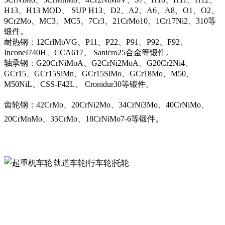
H13、H13 MOD、 SUP H13、D2、A2、A6、A8、O1、O2、
9Cr2Mo、MC3、MC5、7Cr3、21CrMo10、1Cr17Ni2、310等
锻件。
耐热钢：12CrlMoVG、P11、P22、P91、P92、F92、
InconeI740H、CCA617、 Sanicro25合金等锻件。
轴承钢：G20CrNiMoA、G2CrNi2MoA、G20Cr2Ni4、
GCr15、GCr15SiMn、GCr15SiMo、GCr18Mo、M50、
M50NiL、CSS-F42L、 Cronidur30等锻件。
齿轮钢：42CrMo、20CrNi2Mo、34CrNi3Mo、40CrNiMo、
20CrMnMo、35CrMo、18CrNiMo7-6等锻件。