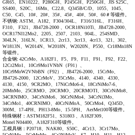
GR65、EN10222、P280GH、P245GH、P250GH、JIS S25C、
SS400、S20C、16Mn、C22.8、Q345B/C/D、1055、1045、
C50、C45、10#、20#、35#、45#、40#、50#、60＃等锻件。
不锈钢: ASTM、A182、F304/304L、 F316/316L、 F316H、
F310、 F321、JB4728-2000 、OCR18Ni10Ti、JB4728-2000、
OCR17NI12Mo2、2205、2507、2103、904L、254SMD、
304LN、316LN、1CR13、2cr13、3cr13、4cr13、321、302、
W1813N、W2014N、W2018N、W2020N、P550、Cr18Mn18N
等锻件。
合金钢: 42CrMo、A182F1、F5、F9、F11、F91、F92、F22、
12Cr2Mo1、10Cr9Mo1VNbN（F91）、
10Cr9MoW2VNbBN（F92）、JB4726-2000、15CrMo、
JB4726-2000、12CrMoV、35CrMo、4140、4340、4330、
4130、4150、9CR2MO、17NiCrMo6-4、18CrNiMo7-6、
20MnMo、25CRMO、20CRMO、20CRMOTI、30CrNiMo8、
34CRNIMO、34CrNiMo6、36CrNiMo4、34CrNi3Mo、
34CrMo1、40CRNIMO、40CrNiMoA、50CrMo4、Q345D、
300M、17-4PH、PH13-8Mo、15-5PH、 AerMet100等锻件。
特殊钢材：ASTM182F51、S31803 、A182F309、
Monel N04400、A182F310等锻件。
工模具钢：P20718、NAK80、S50C、4Cr13、3Cr17Mo、
5CrNiMo、5CrMnMo、4Cr2NiMoV、S7、H10、H11、H12、