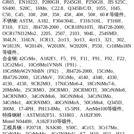
GR65、EN10222、P280GH、P245GH、P250GH、JIS S25C、
SS400、S20C、16Mn、C22.8、Q345B/C/D、1055、1045、
C50、C45、10#、20#、35#、45#、40#、50#、60＃等锻件。
不锈钢: ASTM、A182、F304/304L、 F316/316L、 F316H、
F310、 F321、JB4728-2000 、OCR18Ni10Ti、JB4728-2000、
OCR17NI12Mo2、2205、2507、2103、904L、254SMD、
304LN、316LN、1CR13、2cr13、3cr13、4cr13、321、302、
W1813N、W2014N、W2018N、W2020N、P550、Cr18Mn18N
等锻件。
合金钢: 42CrMo、A182F1、F5、F9、F11、F91、F92、F22、
12Cr2Mo1、10Cr9Mo1VNbN（F91）、
10Cr9MoW2VNbBN（F92）、JB4726-2000、15CrMo、
JB4726-2000、12CrMoV、35CrMo、4140、4340、4330、
4130、4150、9CR2MO、17NiCrMo6-4、18CrNiMo7-6、
20MnMo、25CRMO、20CRMO、20CRMOTI、30CrNiMo8、
34CRNIMO、34CrNiMo6、36CrNiMo4、34CrNi3Mo、
34CrMo1、40CRNIMO、40CrNiMoA、50CrMo4、Q345D、
300M、17-4PH、PH13-8Mo、15-5PH、 AerMet100等锻件。
特殊钢材：ASTM182F51、S31803 、A182F309、
Monel N04400、A182F310等锻件。
工模具钢：P20718、NAK80、S50C、4Cr13、3Cr17Mo、
5CrNiMo、5CrMnMo、4Cr2NiMoV、S7、H10、H11、H12、