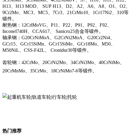
H13、H13 MOD、 SUP H13、D2、A2、A6、A8、O1、O2、
9Cr2Mo、MC3、MC5、7Cr3、21CrMo10、1Cr17Ni2、310等
锻件。
耐热钢：12CrlMoVG、P11、P22、P91、P92、F92、
InconeI740H、CCA617、 Sanicro25合金等锻件。
轴承钢：G20CrNiMoA、G2CrNi2MoA、G20Cr2Ni4、
GCr15、GCr15SiMn、GCr15SiMo、GCr18Mo、M50、
M50NiL、CSS-F42L、 Cronidur30等锻件。
齿轮钢：42CrMo、20CrNi2Mo、34CrNi3Mo、40CrNiMo、
20CrMnMo、35CrMo、18CrNiMo7-6等锻件。
热门推荐