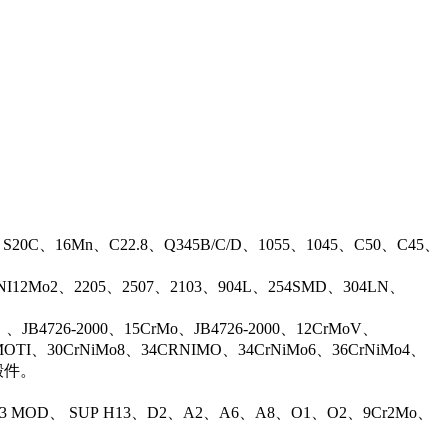
、S20C、16Mn、C22.8、Q345B/C/D、1055、1045、C50、C45、
17NI12Mo2、2205、2507、2103、904L、254SMD、304LN、
B4726-2000、15CrMo、JB4726-2000、12CrMoV、
OTI、30CrNiMo8、34CRNIMO、34CrNiMo6、36CrNiMo4、
等锻件。
13 MOD、 SUP H13、D2、A2、A6、A8、O1、O2、9Cr2Mo、