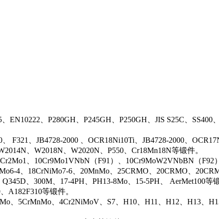
5、EN10222、P280GH、P245GH、P250GH、JIS S25C、SS400
0、 F321、JB4728-2000 、OCR18Ni10Ti、JB4728-2000、OCR
N、W2014N、W2018N、W2020N、P550、Cr18Mn18N等锻件。
r2Mo1、10Cr9Mo1VNbN（F91）、10Cr9MoW2VNbBN（F92）、J
rMo6-4、18CrNiMo7-6、20MnMo、25CRMO、20CRMO、20CRM
、Q345D、300M、17-4PH、PH13-8Mo、15-5PH、 AerMet100
00、A182F310等锻件。
iMo、5CrMnMo、4Cr2NiMoV、S7、H10、H11、H12、H13、H