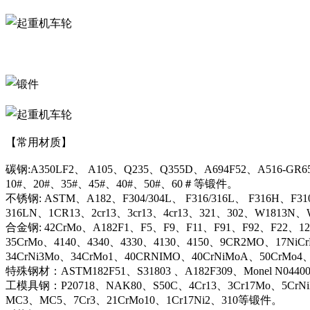
【常用材质】
碳钢:A350LF2、 A105、Q235、Q355D、A694F52、A516-GR6
10#、20#、35#、45#、40#、50#、60＃等锻件。
不锈钢: ASTM、A182、F304/304L、 F316/316L、 F316H、F31
316LN、1CR13、2cr13、3cr13、4cr13、321、302、W1813
合金钢: 42CrMo、A182F1、F5、F9、F11、F91、F92、F22、12C
35CrMo、4140、4340、4330、4130、4150、9CR2MO、17NiC
34CrNi3Mo、34CrMo1、40CRNIMO、40CrNiMoA、50CrMo4
特殊钢材：ASTM182F51、S31803 、A182F309、Monel N044
工模具钢：P20718、NAK80、S50C、4Cr13、3Cr17Mo、5CrN
MC3、MC5、7Cr3、21CrMo10、1Cr17Ni2、310等锻件。