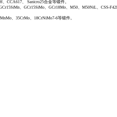
0H、CCA617、 Sanicro25合金等锻件。
Cr15SiMn、GCr15SiMo、GCr18Mo、M50、M50NiL、CSS-F42
rMnMo、35CrMo、18CrNiMo7-6等锻件。