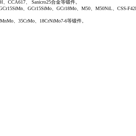
0H、CCA617、 Sanicro25合金等锻件。
Cr15SiMn、GCr15SiMo、GCr18Mo、M50、M50NiL、CSS-F42
rMnMo、35CrMo、18CrNiMo7-6等锻件。