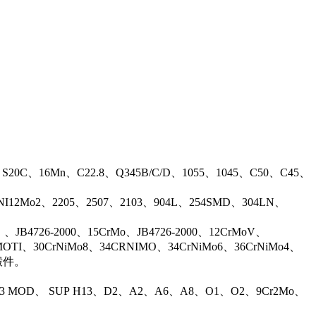
、S20C、16Mn、C22.8、Q345B/C/D、1055、1045、C50、C45、
17NI12Mo2、2205、2507、2103、904L、254SMD、304LN、
B4726-2000、15CrMo、JB4726-2000、12CrMoV、
OTI、30CrNiMo8、34CRNIMO、34CrNiMo6、36CrNiMo4、
等锻件。
13 MOD、 SUP H13、D2、A2、A6、A8、O1、O2、9Cr2Mo、