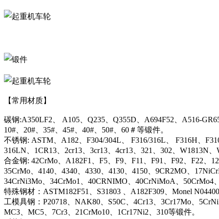
【常用材质】
碳钢:A350LF2、 A105、Q235、Q355D、A694F52、A516-GR6
10#、20#、35#、45#、40#、50#、60＃等锻件。
不锈钢: ASTM、A182、F304/304L、 F316/316L、 F316H、F31
316LN、1CR13、2cr13、3cr13、4cr13、321、302、W1813
合金钢: 42CrMo、A182F1、F5、F9、F11、F91、F92、F22、12C
35CrMo、4140、4340、4330、4130、4150、9CR2MO、17NiC
34CrNi3Mo、34CrMo1、40CRNIMO、40CrNiMoA、50CrMo4
特殊钢材：ASTM182F51、S31803 、A182F309、Monel N044
工模具钢：P20718、NAK80、S50C、4Cr13、3Cr17Mo、5CrN
MC3、MC5、7Cr3、21CrMo10、1Cr17Ni2、310等锻件。