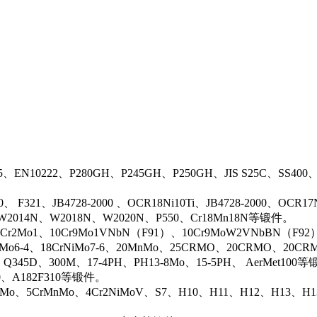
5、EN10222、P280GH、P245GH、P250GH、JIS S25C、SS400
0、 F321、JB4728-2000 、OCR18Ni10Ti、JB4728-2000、OCR
N、W2014N、W2018N、W2020N、P550、Cr18Mn18N等锻件。
r2Mo1、10Cr9Mo1VNbN（F91）、10Cr9MoW2VNbBN（F92）、J
rMo6-4、18CrNiMo7-6、20MnMo、25CRMO、20CRMO、20CRM
、Q345D、300M、17-4PH、PH13-8Mo、15-5PH、 AerMet100
00、A182F310等锻件。
iMo、5CrMnMo、4Cr2NiMoV、S7、H10、H11、H12、H13、H