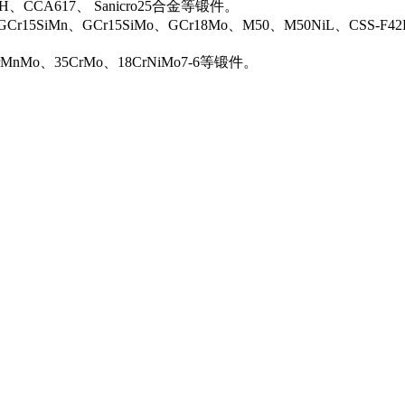
0H、CCA617、 Sanicro25合金等锻件。
Cr15SiMn、GCr15SiMo、GCr18Mo、M50、M50NiL、CSS-F42
rMnMo、35CrMo、18CrNiMo7-6等锻件。