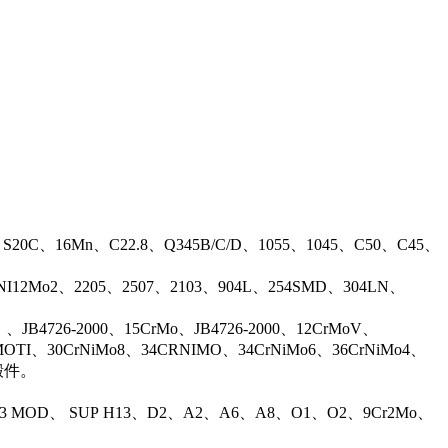
、S20C、16Mn、C22.8、Q345B/C/D、1055、1045、C50、C45、
17NI12Mo2、2205、2507、2103、904L、254SMD、304LN、
B4726-2000、15CrMo、JB4726-2000、12CrMoV、
OTI、30CrNiMo8、34CRNIMO、34CrNiMo6、36CrNiMo4、
等锻件。
13 MOD、 SUP H13、D2、A2、A6、A8、O1、O2、9Cr2Mo、