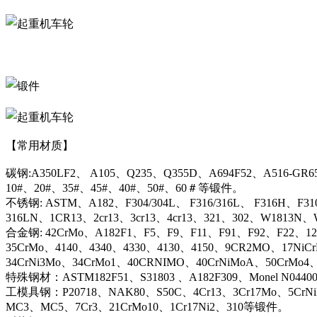
【常用材质】
碳钢:A350LF2、 A105、Q235、Q355D、A694F52、A516-GR6
10#、20#、35#、45#、40#、50#、60＃等锻件。
不锈钢: ASTM、A182、F304/304L、 F316/316L、 F316H、F31
316LN、1CR13、2cr13、3cr13、4cr13、321、302、W1813
合金钢: 42CrMo、A182F1、F5、F9、F11、F91、F92、F22、12C
35CrMo、4140、4340、4330、4130、4150、9CR2MO、17NiC
34CrNi3Mo、34CrMo1、40CRNIMO、40CrNiMoA、50CrMo4
特殊钢材：ASTM182F51、S31803 、A182F309、Monel N044
工模具钢：P20718、NAK80、S50C、4Cr13、3Cr17Mo、5CrN
MC3、MC5、7Cr3、21CrMo10、1Cr17Ni2、310等锻件。