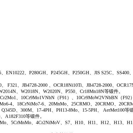
5、EN10222、P280GH、P245GH、P250GH、JIS S25C、SS400
0、 F321、JB4728-2000 、OCR18Ni10Ti、JB4728-2000、OCR
N、W2014N、W2018N、W2020N、P550、Cr18Mn18N等锻件。
r2Mo1、10Cr9Mo1VNbN（F91）、10Cr9MoW2VNbBN（F92）、J
rMo6-4、18CrNiMo7-6、20MnMo、25CRMO、20CRMO、20CRM
、Q345D、300M、17-4PH、PH13-8Mo、15-5PH、 AerMet100
00、A182F310等锻件。
iMo、5CrMnMo、4Cr2NiMoV、S7、H10、H11、H12、H13、H