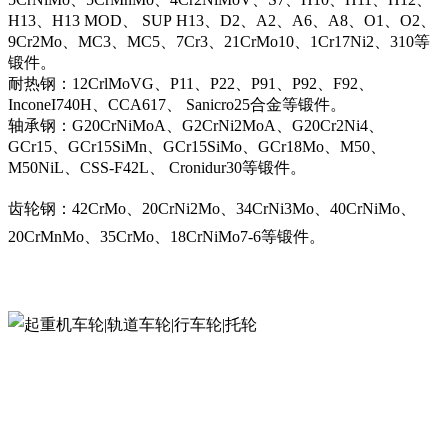
H13、H13 MOD、 SUP H13、D2、A2、A6、A8、O1、O2、
9Cr2Mo、MC3、MC5、7Cr3、21CrMo10、1Cr17Ni2、310等
锻件。
耐热钢：12CrlMoVG、P11、P22、P91、P92、F92、
InconeI740H、CCA617、 Sanicro25合金等锻件。
轴承钢：G20CrNiMoA、G2CrNi2MoA、G20Cr2Ni4、
GCr15、GCr15SiMn、GCr15SiMo、GCr18Mo、M50、
M50NiL、CSS-F42L、 Cronidur30等锻件。
齿轮钢：42CrMo、20CrNi2Mo、34CrNi3Mo、40CrNiMo、
20CrMnMo、35CrMo、18CrNiMo7-6等锻件。