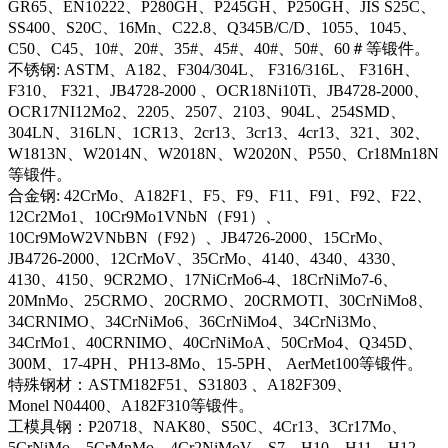
GR65、EN10222、P280GH、P245GH、P250GH、JIS S25C、
SS400、S20C、16Mn、C22.8、Q345B/C/D、1055、1045、
C50、C45、10#、20#、35#、45#、40#、50#、60＃等锻件。
不锈钢: ASTM、A182、F304/304L、 F316/316L、 F316H、
F310、 F321、JB4728-2000 、OCR18Ni10Ti、JB4728-2000、
OCR17NI12Mo2、2205、2507、2103、904L、254SMD、
304LN、316LN、1CR13、2cr13、3cr13、4cr13、321、302、
W1813N、W2014N、W2018N、W2020N、P550、Cr18Mn18N
等锻件。
合金钢: 42CrMo、A182F1、F5、F9、F11、F91、F92、F22、
12Cr2Mo1、10Cr9Mo1VNbN（F91）、
10Cr9MoW2VNbBN（F92）、JB4726-2000、15CrMo、
JB4726-2000、12CrMoV、35CrMo、4140、4340、4330、
4130、4150、9CR2MO、17NiCrMo6-4、18CrNiMo7-6、
20MnMo、25CRMO、20CRMO、20CRMOTI、30CrNiMo8、
34CRNIMO、34CrNiMo6、36CrNiMo4、34CrNi3Mo、
34CrMo1、40CRNIMO、40CrNiMoA、50CrMo4、Q345D、
300M、17-4PH、PH13-8Mo、15-5PH、 AerMet100等锻件。
特殊钢材：ASTM182F51、S31803 、A182F309、
Monel N04400、A182F310等锻件。
工模具钢：P20718、NAK80、S50C、4Cr13、3Cr17Mo、
5CrNiMo、5CrMnMo、4Cr2NiMoV、S7、H10、H11、H12、