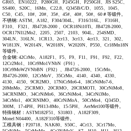
GR65、EN10222、P280GH、P245GH、P250GH、JIS S25C、
SS400、S20C、16Mn、C22.8、Q345B/C/D、1055、1045、
C50、C45、10#、20#、35#、45#、40#、50#、60＃等锻件。
不锈钢: ASTM、A182、F304/304L、 F316/316L、 F316H、
F310、 F321、JB4728-2000 、OCR18Ni10Ti、JB4728-2000、
OCR17NI12Mo2、2205、2507、2103、904L、254SMD、
304LN、316LN、1CR13、2cr13、3cr13、4cr13、321、302、
W1813N、W2014N、W2018N、W2020N、P550、Cr18Mn18N
等锻件。
合金钢: 42CrMo、A182F1、F5、F9、F11、F91、F92、F22、
12Cr2Mo1、10Cr9Mo1VNbN（F91）、
10Cr9MoW2VNbBN（F92）、JB4726-2000、15CrMo、
JB4726-2000、12CrMoV、35CrMo、4140、4340、4330、
4130、4150、9CR2MO、17NiCrMo6-4、18CrNiMo7-6、
20MnMo、25CRMO、20CRMO、20CRMOTI、30CrNiMo8、
34CRNIMO、34CrNiMo6、36CrNiMo4、34CrNi3Mo、
34CrMo1、40CRNIMO、40CrNiMoA、50CrMo4、Q345D、
300M、17-4PH、PH13-8Mo、15-5PH、 AerMet100等锻件。
特殊钢材：ASTM182F51、S31803 、A182F309、
Monel N04400、A182F310等锻件。
工模具钢：P20718、NAK80、S50C、4Cr13、3Cr17Mo、
5CrNiMo、5CrMnMo、4Cr2NiMoV、S7、H10、H11、H12、