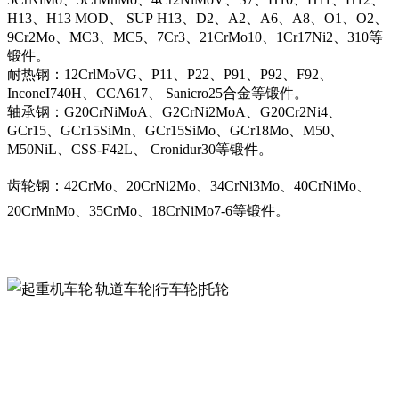
H13、H13 MOD、 SUP H13、D2、A2、A6、A8、O1、O2、
9Cr2Mo、MC3、MC5、7Cr3、21CrMo10、1Cr17Ni2、310等
锻件。
耐热钢：12CrlMoVG、P11、P22、P91、P92、F92、
InconeI740H、CCA617、 Sanicro25合金等锻件。
轴承钢：G20CrNiMoA、G2CrNi2MoA、G20Cr2Ni4、
GCr15、GCr15SiMn、GCr15SiMo、GCr18Mo、M50、
M50NiL、CSS-F42L、 Cronidur30等锻件。
齿轮钢：42CrMo、20CrNi2Mo、34CrNi3Mo、40CrNiMo、
20CrMnMo、35CrMo、18CrNiMo7-6等锻件。