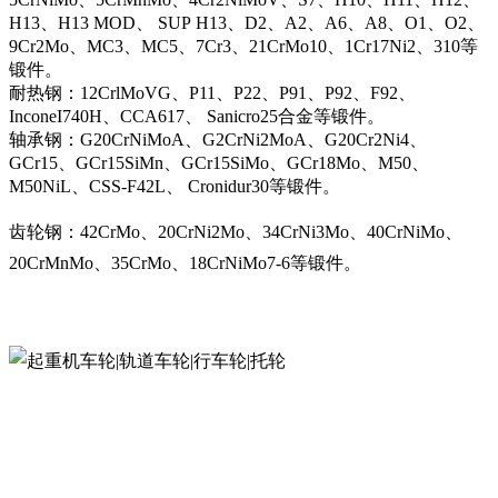
H13、H13 MOD、 SUP H13、D2、A2、A6、A8、O1、O2、
9Cr2Mo、MC3、MC5、7Cr3、21CrMo10、1Cr17Ni2、310等
锻件。
耐热钢：12CrlMoVG、P11、P22、P91、P92、F92、
InconeI740H、CCA617、 Sanicro25合金等锻件。
轴承钢：G20CrNiMoA、G2CrNi2MoA、G20Cr2Ni4、
GCr15、GCr15SiMn、GCr15SiMo、GCr18Mo、M50、
M50NiL、CSS-F42L、 Cronidur30等锻件。
齿轮钢：42CrMo、20CrNi2Mo、34CrNi3Mo、40CrNiMo、
20CrMnMo、35CrMo、18CrNiMo7-6等锻件。