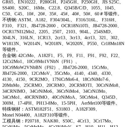
GR65、EN10222、P280GH、P245GH、P250GH、JIS S25C、
SS400、S20C、16Mn、C22.8、Q345B/C/D、1055、1045、
C50、C45、10#、20#、35#、45#、40#、50#、60＃等锻件。
不锈钢: ASTM、A182、F304/304L、 F316/316L、 F316H、
F310、 F321、JB4728-2000 、OCR18Ni10Ti、JB4728-2000、
OCR17NI12Mo2、2205、2507、2103、904L、254SMD、
304LN、316LN、1CR13、2cr13、3cr13、4cr13、321、302、
W1813N、W2014N、W2018N、W2020N、P550、Cr18Mn18N
等锻件。
合金钢: 42CrMo、A182F1、F5、F9、F11、F91、F92、F22、
12Cr2Mo1、10Cr9Mo1VNbN（F91）、
10Cr9MoW2VNbBN（F92）、JB4726-2000、15CrMo、
JB4726-2000、12CrMoV、35CrMo、4140、4340、4330、
4130、4150、9CR2MO、17NiCrMo6-4、18CrNiMo7-6、
20MnMo、25CRMO、20CRMO、20CRMOTI、30CrNiMo8、
34CRNIMO、34CrNiMo6、36CrNiMo4、34CrNi3Mo、
34CrMo1、40CRNIMO、40CrNiMoA、50CrMo4、Q345D、
300M、17-4PH、PH13-8Mo、15-5PH、 AerMet100等锻件。
特殊钢材：ASTM182F51、S31803 、A182F309、
Monel N04400、A182F310等锻件。
工模具钢：P20718、NAK80、S50C、4Cr13、3Cr17Mo、
5CrNiMo、5CrMnMo、4Cr2NiMoV、S7、H10、H11、H12、