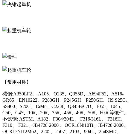
【常用材质】
碳钢:A350LF2、 A105、Q235、Q355D、A694F52、A516-
GR65、EN10222、P280GH、P245GH、P250GH、JIS S25C、
SS400、S20C、16Mn、C22.8、Q345B/C/D、1055、1045、
C50、C45、10#、20#、35#、45#、40#、50#、60＃等锻件。
不锈钢: ASTM、A182、F304/304L、 F316/316L、 F316H、
F310、 F321、JB4728-2000 、OCR18Ni10Ti、JB4728-2000、
OCR17NI12Mo2、2205、2507、2103、904L、254SMD、