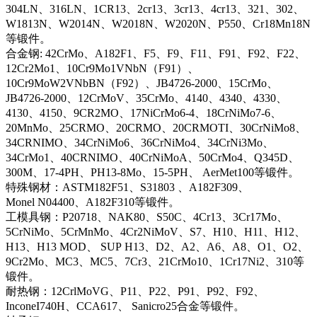
304LN、316LN、1CR13、2cr13、3cr13、4cr13、321、302、
W1813N、W2014N、W2018N、W2020N、P550、Cr18Mn18N
等锻件。
合金钢: 42CrMo、A182F1、F5、F9、F11、F91、F92、F22、
12Cr2Mo1、10Cr9Mo1VNbN（F91）、
10Cr9MoW2VNbBN（F92）、JB4726-2000、15CrMo、
JB4726-2000、12CrMoV、35CrMo、4140、4340、4330、
4130、4150、9CR2MO、17NiCrMo6-4、18CrNiMo7-6、
20MnMo、25CRMO、20CRMO、20CRMOTI、30CrNiMo8、
34CRNIMO、34CrNiMo6、36CrNiMo4、34CrNi3Mo、
34CrMo1、40CRNIMO、40CrNiMoA、50CrMo4、Q345D、
300M、17-4PH、PH13-8Mo、15-5PH、 AerMet100等锻件。
特殊钢材：ASTM182F51、S31803 、A182F309、
Monel N04400、A182F310等锻件。
工模具钢：P20718、NAK80、S50C、4Cr13、3Cr17Mo、
5CrNiMo、5CrMnMo、4Cr2NiMoV、S7、H10、H11、H12、
H13、H13 MOD、 SUP H13、D2、A2、A6、A8、O1、O2、
9Cr2Mo、MC3、MC5、7Cr3、21CrMo10、1Cr17Ni2、310等
锻件。
耐热钢：12CrlMoVG、P11、P22、P91、P92、F92、
InconeI740H、CCA617、 Sanicro25合金等锻件。