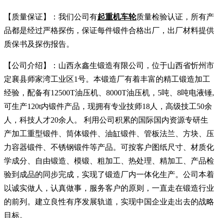
【质量保证】：我们公司有
起重机车轮
质量检验认证，所有产
品都是经过严格探伤，保证每件锻件合格出厂，出厂材料提供
质保书及探伤报告。
【公司介绍】：山西永鑫生锻造有限公司，位于山西省忻州市
定襄县师家湾工业区1号。本锻造厂有着丰富的精工锻造加工
经验，配备有12500T油压机、8000T油压机，5吨、8吨电液锤,
可生产120t内锻件产品，现拥有专业技师18人，高级技工50余
人，科技人才20余人。 利用公司积累的国际国内资源专研生
产加工重型锻件、筒体锻件、油缸锻件、管板法兰、方块、压
力容器锻件、不锈钢锻件等产品。可按客户图纸尺寸、材质化
学成分、自由锻造、模锻、粗加工、热处理、精加工、产品检
验到成品的同步完成，实现了锻造厂内一体化生产。公司本着
以诚实做人，认真做事，服务客户的原则，一直走在锻造行业
的前列。建立良性有序发展轨道，实现中国企业走出去的战略
目标。