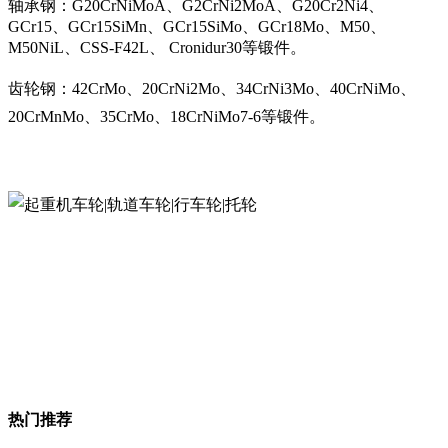
轴承钢：G20CrNiMoA、G2CrNi2MoA、G20Cr2Ni4、
GCr15、GCr15SiMn、GCr15SiMo、GCr18Mo、M50、
M50NiL、CSS-F42L、 Cronidur30等锻件。
齿轮钢：42CrMo、20CrNi2Mo、34CrNi3Mo、40CrNiMo、
20CrMnMo、35CrMo、18CrNiMo7-6等锻件。
热门推荐