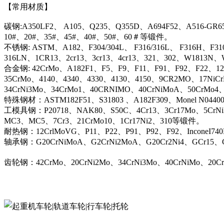
【常用材质】
碳钢:A350LF2、 A105、Q235、Q355D、A694F52、A516-GR6
10#、20#、35#、45#、40#、50#、60＃等锻件。
不锈钢: ASTM、A182、F304/304L、 F316/316L、 F316H、F31
316LN、1CR13、2cr13、3cr13、4cr13、321、302、W1813
合金钢: 42CrMo、A182F1、F5、F9、F11、F91、F92、F22、12C
35CrMo、4140、4340、4330、4130、4150、9CR2MO、17NiC
34CrNi3Mo、34CrMo1、40CRNIMO、40CrNiMoA、50CrMo4
特殊钢材：ASTM182F51、S31803 、A182F309、Monel N044
工模具钢：P20718、NAK80、S50C、4Cr13、3Cr17Mo、5CrN
MC3、MC5、7Cr3、21CrMo10、1Cr17Ni2、310等锻件。
耐热钢：12CrlMoVG、P11、P22、P91、P92、F92、InconeI74
轴承钢：G20CrNiMoA、G2CrNi2MoA、G20Cr2Ni4、GCr15、G
齿轮钢：42CrMo、20CrNi2Mo、34CrNi3Mo、40CrNiMo、20C