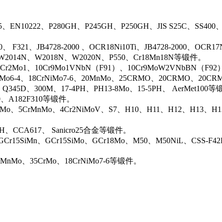
5、EN10222、P280GH、P245GH、P250GH、JIS S25C、SS400
0、 F321、JB4728-2000 、OCR18Ni10Ti、JB4728-2000、OCR
N、W2014N、W2018N、W2020N、P550、Cr18Mn18N等锻件。
r2Mo1、10Cr9Mo1VNbN（F91）、10Cr9MoW2VNbBN（F92）、J
rMo6-4、18CrNiMo7-6、20MnMo、25CRMO、20CRMO、20CRM
、Q345D、300M、17-4PH、PH13-8Mo、15-5PH、 AerMet100
00、A182F310等锻件。
iMo、5CrMnMo、4Cr2NiMoV、S7、H10、H11、H12、H13、H
0H、CCA617、 Sanicro25合金等锻件。
Cr15SiMn、GCr15SiMo、GCr18Mo、M50、M50NiL、CSS-F42
rMnMo、35CrMo、18CrNiMo7-6等锻件。