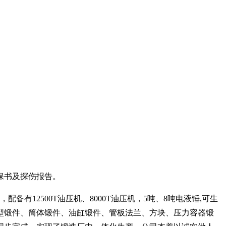
保书及探伤报告。
12500T油压机、8000T油压机，5吨、8吨电液锤,可生
工重型锻件、筒体锻件、油缸锻件、管板法兰、方块、压力容器锻