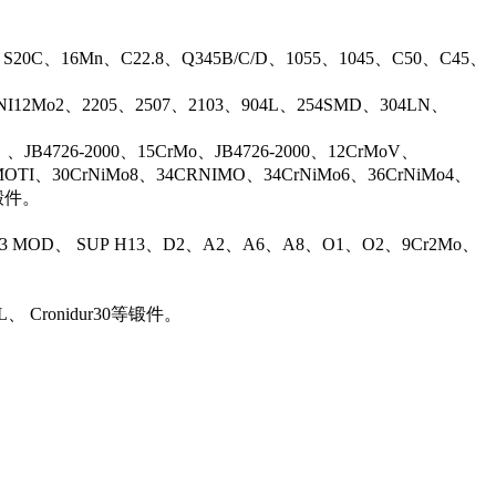
、S20C、16Mn、C22.8、Q345B/C/D、1055、1045、C50、C45、
17NI12Mo2、2205、2507、2103、904L、254SMD、304LN、
B4726-2000、15CrMo、JB4726-2000、12CrMoV、
OTI、30CrNiMo8、34CRNIMO、34CrNiMo6、36CrNiMo4、
等锻件。
13 MOD、 SUP H13、D2、A2、A6、A8、O1、O2、9Cr2Mo、
L、 Cronidur30等锻件。