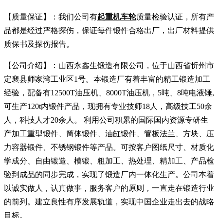
【质量保证】：我们公司有
起重机车轮
质量检验认证，所有产
品都是经过严格探伤，保证每件锻件合格出厂，出厂材料提供
质保书及探伤报告。
【公司介绍】：山西永鑫生锻造有限公司，位于山西省忻州市
定襄县师家湾工业区1号。本锻造厂有着丰富的精工锻造加工
经验，配备有12500T油压机、8000T油压机，5吨、8吨电液锤,
可生产120t内锻件产品，现拥有专业技师18人，高级技工50余
人，科技人才20余人。 利用公司积累的国际国内资源专研生
产加工重型锻件、筒体锻件、油缸锻件、管板法兰、方块、压
力容器锻件、不锈钢锻件等产品。可按客户图纸尺寸、材质化
学成分、自由锻造、模锻、粗加工、热处理、精加工、产品检
验到成品的同步完成，实现了锻造厂内一体化生产。公司本着
以诚实做人，认真做事，服务客户的原则，一直走在锻造行业
的前列。建立良性有序发展轨道，实现中国企业走出去的战略
目标。