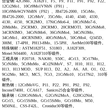
合金钢: 42CrMo、A182F1、F5、F9、F11、F91、F92、F22、
12Cr2Mo1、10Cr9Mo1VNbN（F91）、
10Cr9MoW2VNbBN（F92）、JB4726-2000、15CrMo、
JB4726-2000、12CrMoV、35CrMo、4140、4340、4330、
4130、4150、9CR2MO、17NiCrMo6-4、18CrNiMo7-6、
20MnMo、25CRMO、20CRMO、20CRMOTI、30CrNiMo8、
34CRNIMO、34CrNiMo6、36CrNiMo4、34CrNi3Mo、
34CrMo1、40CRNIMO、40CrNiMoA、50CrMo4、Q345D、
300M、17-4PH、PH13-8Mo、15-5PH、 AerMet100等锻件。
特殊钢材：ASTM182F51、S31803 、A182F309、
Monel N04400、A182F310等锻件。
工模具钢：P20718、NAK80、S50C、4Cr13、3Cr17Mo、
5CrNiMo、5CrMnMo、4Cr2NiMoV、S7、H10、H11、H12、
H13、H13 MOD、 SUP H13、D2、A2、A6、A8、O1、O2、
9Cr2Mo、MC3、MC5、7Cr3、21CrMo10、1Cr17Ni2、310等
锻件。
耐热钢：12CrlMoVG、P11、P22、P91、P92、F92、
InconeI740H、CCA617、 Sanicro25合金等锻件。
轴承钢：G20CrNiMoA、G2CrNi2MoA、G20Cr2Ni4、
GCr15、GCr15SiMn、GCr15SiMo、GCr18Mo、M50、
M50NiL、CSS-F42L、 Cronidur30等锻件。