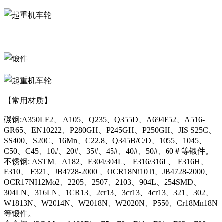
【常用材质】
碳钢:A350LF2、 A105、Q235、Q355D、A694F52、A516-
GR65、EN10222、P280GH、P245GH、P250GH、JIS S25C、
SS400、S20C、16Mn、C22.8、Q345B/C/D、1055、1045、
C50、C45、10#、20#、35#、45#、40#、50#、60＃等锻件。
不锈钢: ASTM、A182、F304/304L、 F316/316L、 F316H、
F310、 F321、JB4728-2000 、OCR18Ni10Ti、JB4728-2000、
OCR17NI12Mo2、2205、2507、2103、904L、254SMD、
304LN、316LN、1CR13、2cr13、3cr13、4cr13、321、302、
W1813N、W2014N、W2018N、W2020N、P550、Cr18Mn18N
等锻件。