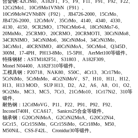
合金钢: 42CrMo、A182F1、F5、F9、F11、F91、F92、F22、
12Cr2Mo1、10Cr9Mo1VNbN（F91）、
10Cr9MoW2VNbBN（F92）、JB4726-2000、15CrMo、
JB4726-2000、12CrMoV、35CrMo、4140、4340、4330、
4130、4150、9CR2MO、17NiCrMo6-4、18CrNiMo7-6、
20MnMo、25CRMO、20CRMO、20CRMOTI、30CrNiMo8、
34CRNIMO、34CrNiMo6、36CrNiMo4、34CrNi3Mo、
34CrMo1、40CRNIMO、40CrNiMoA、50CrMo4、Q345D、
300M、17-4PH、PH13-8Mo、15-5PH、 AerMet100等锻件。
特殊钢材：ASTM182F51、S31803 、A182F309、
Monel N04400、A182F310等锻件。
工模具钢：P20718、NAK80、S50C、4Cr13、3Cr17Mo、
5CrNiMo、5CrMnMo、4Cr2NiMoV、S7、H10、H11、H12、
H13、H13 MOD、 SUP H13、D2、A2、A6、A8、O1、O2、
9Cr2Mo、MC3、MC5、7Cr3、21CrMo10、1Cr17Ni2、310等
锻件。
耐热钢：12CrlMoVG、P11、P22、P91、P92、F92、
InconeI740H、CCA617、 Sanicro25合金等锻件。
轴承钢：G20CrNiMoA、G2CrNi2MoA、G20Cr2Ni4、
GCr15、GCr15SiMn、GCr15SiMo、GCr18Mo、M50、
M50NiL、CSS-F42L、 Cronidur30等锻件。