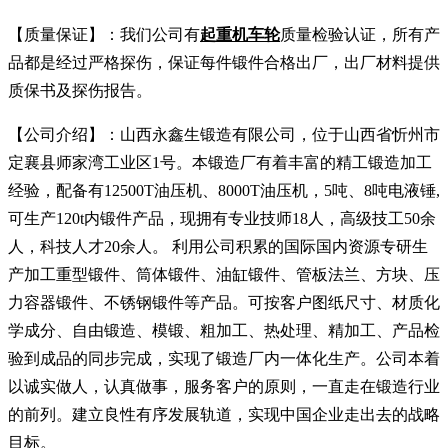
【质量保证】：我们公司有
起重机车轮
质量检验认证，所有产
品都是经过严格探伤，保证每件锻件合格出厂，出厂材料提供
质保书及探伤报告。
【公司介绍】：山西永鑫生锻造有限公司，位于山西省忻州市
定襄县师家湾工业区1号。本锻造厂有着丰富的精工锻造加工
经验，配备有12500T油压机、8000T油压机，5吨、8吨电液锤,
可生产120t内锻件产品，现拥有专业技师18人，高级技工50余
人，科技人才20余人。 利用公司积累的国际国内资源专研生
产加工重型锻件、筒体锻件、油缸锻件、管板法兰、方块、压
力容器锻件、不锈钢锻件等产品。可按客户图纸尺寸、材质化
学成分、自由锻造、模锻、粗加工、热处理、精加工、产品检
验到成品的同步完成，实现了锻造厂内一体化生产。公司本着
以诚实做人，认真做事，服务客户的原则，一直走在锻造行业
的前列。建立良性有序发展轨道，实现中国企业走出去的战略
目标。