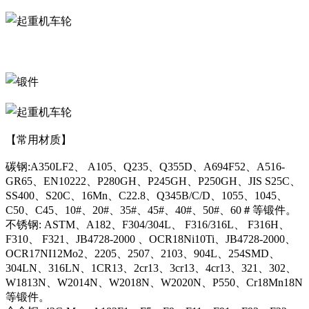
【常用材质】
碳钢:A350LF2、 A105、Q235、Q355D、A694F52、A516-
GR65、EN10222、P280GH、P245GH、P250GH、JIS S25C、
SS400、S20C、16Mn、C22.8、Q345B/C/D、1055、1045、
C50、C45、10#、20#、35#、45#、40#、50#、60＃等锻件。
不锈钢: ASTM、A182、F304/304L、 F316/316L、 F316H、
F310、 F321、JB4728-2000 、OCR18Ni10Ti、JB4728-2000、
OCR17NI12Mo2、2205、2507、2103、904L、254SMD、
304LN、316LN、1CR13、2cr13、3cr13、4cr13、321、302、
W1813N、W2014N、W2018N、W2020N、P550、Cr18Mn18N
等锻件。