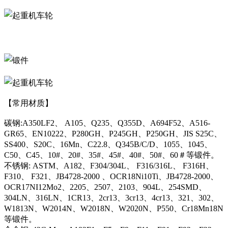
【常用材质】
碳钢:A350LF2、 A105、Q235、Q355D、A694F52、A516-
GR65、EN10222、P280GH、P245GH、P250GH、JIS S25C、
SS400、S20C、16Mn、C22.8、Q345B/C/D、1055、1045、
C50、C45、10#、20#、35#、45#、40#、50#、60＃等锻件。
不锈钢: ASTM、A182、F304/304L、 F316/316L、 F316H、
F310、 F321、JB4728-2000 、OCR18Ni10Ti、JB4728-2000、
OCR17NI12Mo2、2205、2507、2103、904L、254SMD、
304LN、316LN、1CR13、2cr13、3cr13、4cr13、321、302、
W1813N、W2014N、W2018N、W2020N、P550、Cr18Mn18N
等锻件。