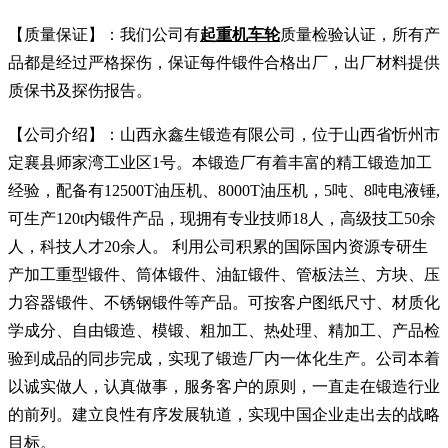
【质量保证】：我们公司有
起重机车轮
质量检验认证，所有产
品都是经过严格探伤，保证每件锻件合格出厂，出厂材料提供
质保书及探伤报告。
【公司介绍】：山西永鑫生锻造有限公司，位于山西省忻州市
定襄县师家湾工业区1号。本锻造厂有着丰富的精工锻造加工
经验，配备有12500T油压机、8000T油压机，5吨、8吨电液锤,
可生产120t内锻件产品，现拥有专业技师18人，高级技工50余
人，科技人才20余人。 利用公司积累的国际国内资源专研生
产加工重型锻件、筒体锻件、油缸锻件、管板法兰、方块、压
力容器锻件、不锈钢锻件等产品。可按客户图纸尺寸、材质化
学成分、自由锻造、模锻、粗加工、热处理、精加工、产品检
验到成品的同步完成，实现了锻造厂内一体化生产。公司本着
以诚实做人，认真做事，服务客户的原则，一直走在锻造行业
的前列。建立良性有序发展轨道，实现中国企业走出去的战略
目标。