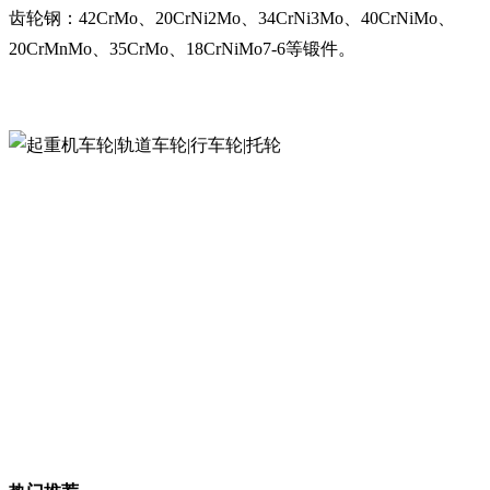
齿轮钢：42CrMo、20CrNi2Mo、34CrNi3Mo、40CrNiMo、
20CrMnMo、35CrMo、18CrNiMo7-6等锻件。