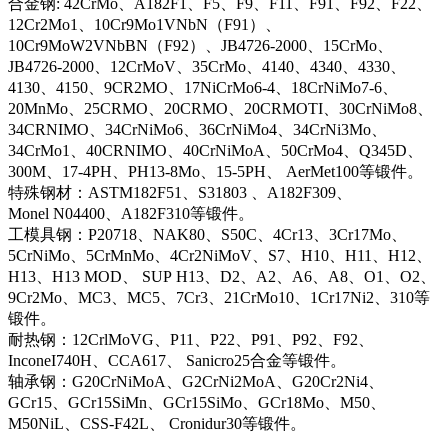
合金钢: 42CrMo、A182F1、F5、F9、F11、F91、F92、F22、
12Cr2Mo1、10Cr9Mo1VNbN（F91）、
10Cr9MoW2VNbBN（F92）、JB4726-2000、15CrMo、
JB4726-2000、12CrMoV、35CrMo、4140、4340、4330、
4130、4150、9CR2MO、17NiCrMo6-4、18CrNiMo7-6、
20MnMo、25CRMO、20CRMO、20CRMOTI、30CrNiMo8、
34CRNIMO、34CrNiMo6、36CrNiMo4、34CrNi3Mo、
34CrMo1、40CRNIMO、40CrNiMoA、50CrMo4、Q345D、
300M、17-4PH、PH13-8Mo、15-5PH、 AerMet100等锻件。
特殊钢材：ASTM182F51、S31803 、A182F309、
Monel N04400、A182F310等锻件。
工模具钢：P20718、NAK80、S50C、4Cr13、3Cr17Mo、
5CrNiMo、5CrMnMo、4Cr2NiMoV、S7、H10、H11、H12、
H13、H13 MOD、 SUP H13、D2、A2、A6、A8、O1、O2、
9Cr2Mo、MC3、MC5、7Cr3、21CrMo10、1Cr17Ni2、310等
锻件。
耐热钢：12CrlMoVG、P11、P22、P91、P92、F92、
InconeI740H、CCA617、 Sanicro25合金等锻件。
轴承钢：G20CrNiMoA、G2CrNi2MoA、G20Cr2Ni4、
GCr15、GCr15SiMn、GCr15SiMo、GCr18Mo、M50、
M50NiL、CSS-F42L、 Cronidur30等锻件。