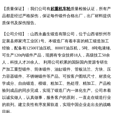
【质量保证】：我们公司有
起重机车轮
质量检验认证，所有产
品都是经过严格探伤，保证每件锻件合格出厂，出厂材料提供
质保书及探伤报告。
【公司介绍】：山西永鑫生锻造有限公司，位于山西省忻州市
定襄县师家湾工业区1号。本锻造厂有着丰富的精工锻造加工
经验，配备有12500T油压机、8000T油压机，5吨、8吨电液锤,
可生产120t内锻件产品，现拥有专业技师18人，高级技工50余
人，科技人才20余人。 利用公司积累的国际国内资源专研生
产加工重型锻件、筒体锻件、油缸锻件、管板法兰、方块、压
力容器锻件、不锈钢锻件等产品。可按客户图纸尺寸、材质化
学成分、自由锻造、模锻、粗加工、热处理、精加工、产品检
验到成品的同步完成，实现了锻造厂内一体化生产。公司本着
以诚实做人，认真做事，服务客户的原则，一直走在锻造行业
的前列。建立良性有序发展轨道，实现中国企业走出去的战略
目标。