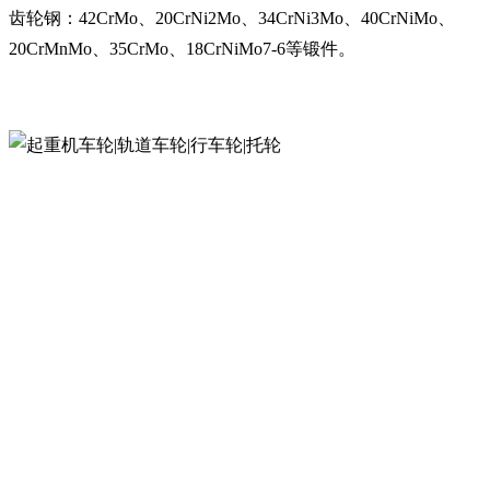
齿轮钢：42CrMo、20CrNi2Mo、34CrNi3Mo、40CrNiMo、
20CrMnMo、35CrMo、18CrNiMo7-6等锻件。