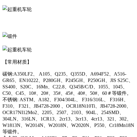
【常用材质】
碳钢:A350LF2、 A105、Q235、Q355D、A694F52、A516-
GR65、EN10222、P280GH、P245GH、P250GH、JIS S25C、
SS400、S20C、16Mn、C22.8、Q345B/C/D、1055、1045、
C50、C45、10#、20#、35#、45#、40#、50#、60＃等锻件。
不锈钢: ASTM、A182、F304/304L、 F316/316L、 F316H、
F310、 F321、JB4728-2000 、OCR18Ni10Ti、JB4728-2000、
OCR17NI12Mo2、2205、2507、2103、904L、254SMD、
304LN、316LN、1CR13、2cr13、3cr13、4cr13、321、302、
W1813N、W2014N、W2018N、W2020N、P550、Cr18Mn18N
等锻件。