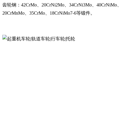
齿轮钢：42CrMo、20CrNi2Mo、34CrNi3Mo、40CrNiMo、
20CrMnMo、35CrMo、18CrNiMo7-6等锻件。