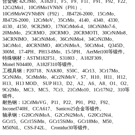
合金钢: 42CrMo、A182F1、F5、F9、F11、F91、F92、F22、
12Cr2Mo1、10Cr9Mo1VNbN（F91）、
10Cr9MoW2VNbBN（F92）、JB4726-2000、15CrMo、
JB4726-2000、12CrMoV、35CrMo、4140、4340、4330、
4130、4150、9CR2MO、17NiCrMo6-4、18CrNiMo7-6、
20MnMo、25CRMO、20CRMO、20CRMOTI、30CrNiMo8、
34CRNIMO、34CrNiMo6、36CrNiMo4、34CrNi3Mo、
34CrMo1、40CRNIMO、40CrNiMoA、50CrMo4、Q345D、
300M、17-4PH、PH13-8Mo、15-5PH、 AerMet100等锻件。
特殊钢材：ASTM182F51、S31803 、A182F309、
Monel N04400、A182F310等锻件。
工模具钢：P20718、NAK80、S50C、4Cr13、3Cr17Mo、
5CrNiMo、5CrMnMo、4Cr2NiMoV、S7、H10、H11、H12、
H13、H13 MOD、 SUP H13、D2、A2、A6、A8、O1、O2、
9Cr2Mo、MC3、MC5、7Cr3、21CrMo10、1Cr17Ni2、310等
锻件。
耐热钢：12CrlMoVG、P11、P22、P91、P92、F92、
InconeI740H、CCA617、 Sanicro25合金等锻件。
轴承钢：G20CrNiMoA、G2CrNi2MoA、G20Cr2Ni4、
GCr15、GCr15SiMn、GCr15SiMo、GCr18Mo、M50、
M50NiL、CSS-F42L、 Cronidur30等锻件。