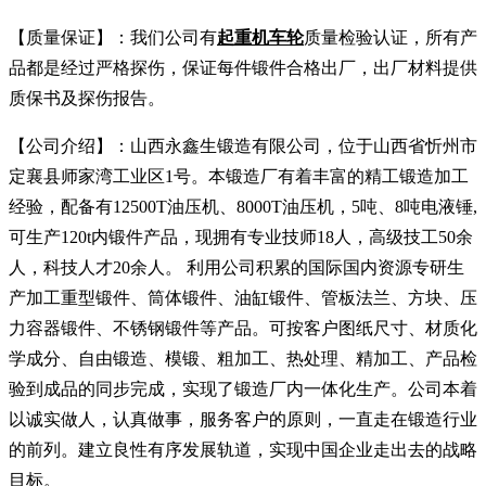
【质量保证】：我们公司有
起重机车轮
质量检验认证，所有产
品都是经过严格探伤，保证每件锻件合格出厂，出厂材料提供
质保书及探伤报告。
【公司介绍】：山西永鑫生锻造有限公司，位于山西省忻州市
定襄县师家湾工业区1号。本锻造厂有着丰富的精工锻造加工
经验，配备有12500T油压机、8000T油压机，5吨、8吨电液锤,
可生产120t内锻件产品，现拥有专业技师18人，高级技工50余
人，科技人才20余人。 利用公司积累的国际国内资源专研生
产加工重型锻件、筒体锻件、油缸锻件、管板法兰、方块、压
力容器锻件、不锈钢锻件等产品。可按客户图纸尺寸、材质化
学成分、自由锻造、模锻、粗加工、热处理、精加工、产品检
验到成品的同步完成，实现了锻造厂内一体化生产。公司本着
以诚实做人，认真做事，服务客户的原则，一直走在锻造行业
的前列。建立良性有序发展轨道，实现中国企业走出去的战略
目标。