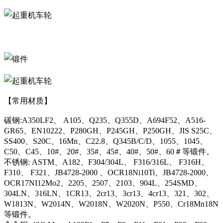
【常用材质】
碳钢:A350LF2、 A105、Q235、Q355D、A694F52、A516-
GR65、EN10222、P280GH、P245GH、P250GH、JIS S25C、
SS400、S20C、16Mn、C22.8、Q345B/C/D、1055、1045、
C50、C45、10#、20#、35#、45#、40#、50#、60＃等锻件。
不锈钢: ASTM、A182、F304/304L、 F316/316L、 F316H、
F310、 F321、JB4728-2000 、OCR18Ni10Ti、JB4728-2000、
OCR17NI12Mo2、2205、2507、2103、904L、254SMD、
304LN、316LN、1CR13、2cr13、3cr13、4cr13、321、302、
W1813N、W2014N、W2018N、W2020N、P550、Cr18Mn18N
等锻件。