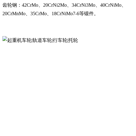
齿轮钢：42CrMo、20CrNi2Mo、34CrNi3Mo、40CrNiMo、
20CrMnMo、35CrMo、18CrNiMo7-6等锻件。