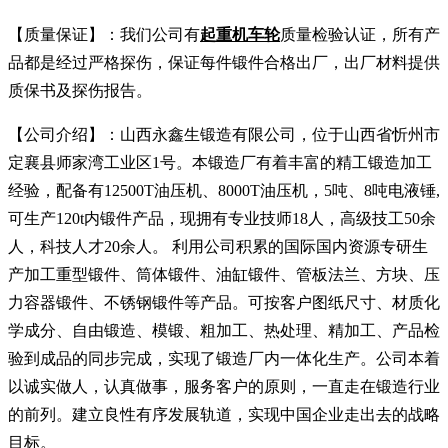
【质量保证】：我们公司有
起重机车轮
质量检验认证，所有产
品都是经过严格探伤，保证每件锻件合格出厂，出厂材料提供
质保书及探伤报告。
【公司介绍】：山西永鑫生锻造有限公司，位于山西省忻州市
定襄县师家湾工业区1号。本锻造厂有着丰富的精工锻造加工
经验，配备有12500T油压机、8000T油压机，5吨、8吨电液锤,
可生产120t内锻件产品，现拥有专业技师18人，高级技工50余
人，科技人才20余人。 利用公司积累的国际国内资源专研生
产加工重型锻件、筒体锻件、油缸锻件、管板法兰、方块、压
力容器锻件、不锈钢锻件等产品。可按客户图纸尺寸、材质化
学成分、自由锻造、模锻、粗加工、热处理、精加工、产品检
验到成品的同步完成，实现了锻造厂内一体化生产。公司本着
以诚实做人，认真做事，服务客户的原则，一直走在锻造行业
的前列。建立良性有序发展轨道，实现中国企业走出去的战略
目标。