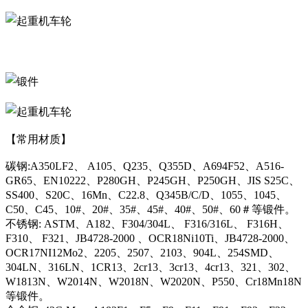
【常用材质】
碳钢:A350LF2、 A105、Q235、Q355D、A694F52、A516-
GR65、EN10222、P280GH、P245GH、P250GH、JIS S25C、
SS400、S20C、16Mn、C22.8、Q345B/C/D、1055、1045、
C50、C45、10#、20#、35#、45#、40#、50#、60＃等锻件。
不锈钢: ASTM、A182、F304/304L、 F316/316L、 F316H、
F310、 F321、JB4728-2000 、OCR18Ni10Ti、JB4728-2000、
OCR17NI12Mo2、2205、2507、2103、904L、254SMD、
304LN、316LN、1CR13、2cr13、3cr13、4cr13、321、302、
W1813N、W2014N、W2018N、W2020N、P550、Cr18Mn18N
等锻件。