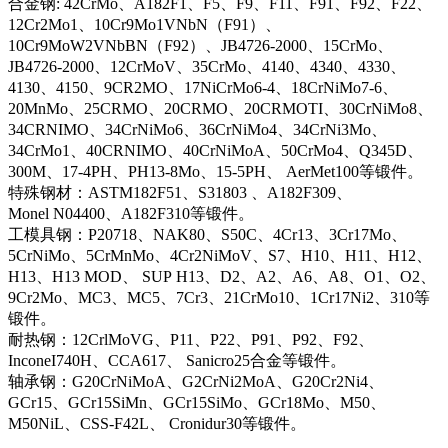
合金钢: 42CrMo、A182F1、F5、F9、F11、F91、F92、F22、
12Cr2Mo1、10Cr9Mo1VNbN（F91）、
10Cr9MoW2VNbBN（F92）、JB4726-2000、15CrMo、
JB4726-2000、12CrMoV、35CrMo、4140、4340、4330、
4130、4150、9CR2MO、17NiCrMo6-4、18CrNiMo7-6、
20MnMo、25CRMO、20CRMO、20CRMOTI、30CrNiMo8、
34CRNIMO、34CrNiMo6、36CrNiMo4、34CrNi3Mo、
34CrMo1、40CRNIMO、40CrNiMoA、50CrMo4、Q345D、
300M、17-4PH、PH13-8Mo、15-5PH、 AerMet100等锻件。
特殊钢材：ASTM182F51、S31803 、A182F309、
Monel N04400、A182F310等锻件。
工模具钢：P20718、NAK80、S50C、4Cr13、3Cr17Mo、
5CrNiMo、5CrMnMo、4Cr2NiMoV、S7、H10、H11、H12、
H13、H13 MOD、 SUP H13、D2、A2、A6、A8、O1、O2、
9Cr2Mo、MC3、MC5、7Cr3、21CrMo10、1Cr17Ni2、310等
锻件。
耐热钢：12CrlMoVG、P11、P22、P91、P92、F92、
InconeI740H、CCA617、 Sanicro25合金等锻件。
轴承钢：G20CrNiMoA、G2CrNi2MoA、G20Cr2Ni4、
GCr15、GCr15SiMn、GCr15SiMo、GCr18Mo、M50、
M50NiL、CSS-F42L、 Cronidur30等锻件。