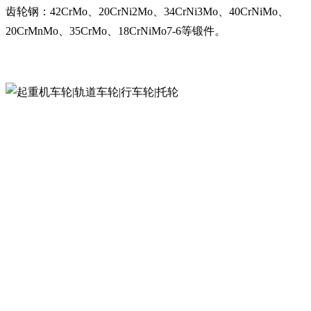
齿轮钢：42CrMo、20CrNi2Mo、34CrNi3Mo、40CrNiMo、
20CrMnMo、35CrMo、18CrNiMo7-6等锻件。