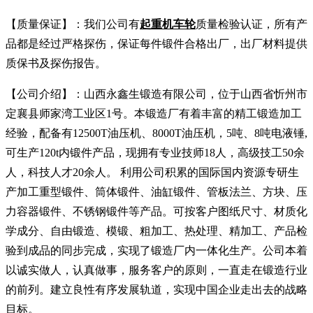
【质量保证】：我们公司有
起重机车轮
质量检验认证，所有产
品都是经过严格探伤，保证每件锻件合格出厂，出厂材料提供
质保书及探伤报告。
【公司介绍】：山西永鑫生锻造有限公司，位于山西省忻州市
定襄县师家湾工业区1号。本锻造厂有着丰富的精工锻造加工
经验，配备有12500T油压机、8000T油压机，5吨、8吨电液锤,
可生产120t内锻件产品，现拥有专业技师18人，高级技工50余
人，科技人才20余人。 利用公司积累的国际国内资源专研生
产加工重型锻件、筒体锻件、油缸锻件、管板法兰、方块、压
力容器锻件、不锈钢锻件等产品。可按客户图纸尺寸、材质化
学成分、自由锻造、模锻、粗加工、热处理、精加工、产品检
验到成品的同步完成，实现了锻造厂内一体化生产。公司本着
以诚实做人，认真做事，服务客户的原则，一直走在锻造行业
的前列。建立良性有序发展轨道，实现中国企业走出去的战略
目标。