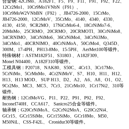
合金钢: 42CrMo、A182F1、F5、F9、F11、F91、F92、F22、
12Cr2Mo1、10Cr9Mo1VNbN（F91）、
10Cr9MoW2VNbBN（F92）、JB4726-2000、15CrMo、
JB4726-2000、12CrMoV、35CrMo、4140、4340、4330、
4130、4150、9CR2MO、17NiCrMo6-4、18CrNiMo7-6、
20MnMo、25CRMO、20CRMO、20CRMOTI、30CrNiMo8、
34CRNIMO、34CrNiMo6、36CrNiMo4、34CrNi3Mo、
34CrMo1、40CRNIMO、40CrNiMoA、50CrMo4、Q345D、
300M、17-4PH、PH13-8Mo、15-5PH、 AerMet100等锻件。
特殊钢材：ASTM182F51、S31803 、A182F309、
Monel N04400、A182F310等锻件。
工模具钢：P20718、NAK80、S50C、4Cr13、3Cr17Mo、
5CrNiMo、5CrMnMo、4Cr2NiMoV、S7、H10、H11、H12、
H13、H13 MOD、 SUP H13、D2、A2、A6、A8、O1、O2、
9Cr2Mo、MC3、MC5、7Cr3、21CrMo10、1Cr17Ni2、310等
锻件。
耐热钢：12CrlMoVG、P11、P22、P91、P92、F92、
InconeI740H、CCA617、 Sanicro25合金等锻件。
轴承钢：G20CrNiMoA、G2CrNi2MoA、G20Cr2Ni4、
GCr15、GCr15SiMn、GCr15SiMo、GCr18Mo、M50、
M50NiL、CSS-F42L、 Cronidur30等锻件。