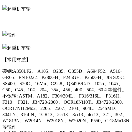
【常用材质】
碳钢:A350LF2、 A105、Q235、Q355D、A694F52、A516-
GR65、EN10222、P280GH、P245GH、P250GH、JIS S25C、
SS400、S20C、16Mn、C22.8、Q345B/C/D、1055、1045、
C50、C45、10#、20#、35#、45#、40#、50#、60＃等锻件。
不锈钢: ASTM、A182、F304/304L、 F316/316L、 F316H、
F310、 F321、JB4728-2000 、OCR18Ni10Ti、JB4728-2000、
OCR17NI12Mo2、2205、2507、2103、904L、254SMD、
304LN、316LN、1CR13、2cr13、3cr13、4cr13、321、302、
W1813N、W2014N、W2018N、W2020N、P550、Cr18Mn18N
等锻件。