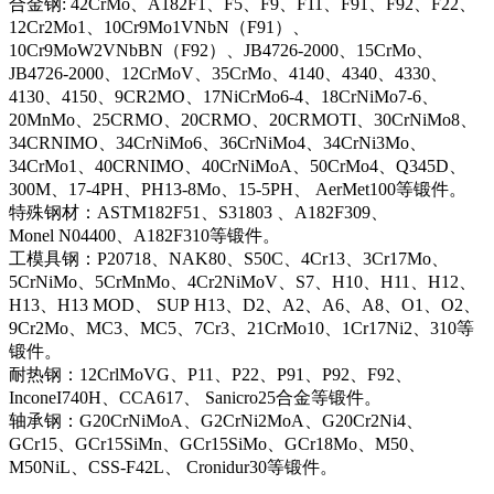
合金钢: 42CrMo、A182F1、F5、F9、F11、F91、F92、F22、
12Cr2Mo1、10Cr9Mo1VNbN（F91）、
10Cr9MoW2VNbBN（F92）、JB4726-2000、15CrMo、
JB4726-2000、12CrMoV、35CrMo、4140、4340、4330、
4130、4150、9CR2MO、17NiCrMo6-4、18CrNiMo7-6、
20MnMo、25CRMO、20CRMO、20CRMOTI、30CrNiMo8、
34CRNIMO、34CrNiMo6、36CrNiMo4、34CrNi3Mo、
34CrMo1、40CRNIMO、40CrNiMoA、50CrMo4、Q345D、
300M、17-4PH、PH13-8Mo、15-5PH、 AerMet100等锻件。
特殊钢材：ASTM182F51、S31803 、A182F309、
Monel N04400、A182F310等锻件。
工模具钢：P20718、NAK80、S50C、4Cr13、3Cr17Mo、
5CrNiMo、5CrMnMo、4Cr2NiMoV、S7、H10、H11、H12、
H13、H13 MOD、 SUP H13、D2、A2、A6、A8、O1、O2、
9Cr2Mo、MC3、MC5、7Cr3、21CrMo10、1Cr17Ni2、310等
锻件。
耐热钢：12CrlMoVG、P11、P22、P91、P92、F92、
InconeI740H、CCA617、 Sanicro25合金等锻件。
轴承钢：G20CrNiMoA、G2CrNi2MoA、G20Cr2Ni4、
GCr15、GCr15SiMn、GCr15SiMo、GCr18Mo、M50、
M50NiL、CSS-F42L、 Cronidur30等锻件。