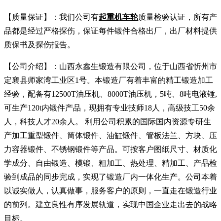
【质量保证】：我们公司有
起重机车轮
质量检验认证，所有产
品都是经过严格探伤，保证每件锻件合格出厂，出厂材料提供
质保书及探伤报告。
【公司介绍】：山西永鑫生锻造有限公司，位于山西省忻州市
定襄县师家湾工业区1号。本锻造厂有着丰富的精工锻造加工
经验，配备有12500T油压机、8000T油压机，5吨、8吨电液锤,
可生产120t内锻件产品，现拥有专业技师18人，高级技工50余
人，科技人才20余人。 利用公司积累的国际国内资源专研生
产加工重型锻件、筒体锻件、油缸锻件、管板法兰、方块、压
力容器锻件、不锈钢锻件等产品。可按客户图纸尺寸、材质化
学成分、自由锻造、模锻、粗加工、热处理、精加工、产品检
验到成品的同步完成，实现了锻造厂内一体化生产。公司本着
以诚实做人，认真做事，服务客户的原则，一直走在锻造行业
的前列。建立良性有序发展轨道，实现中国企业走出去的战略
目标。