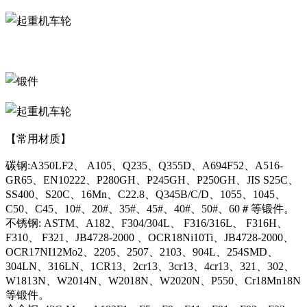
【常用材质】
碳钢:A350LF2、 A105、Q235、Q355D、A694F52、A516-
GR65、EN10222、P280GH、P245GH、P250GH、JIS S25C、
SS400、S20C、16Mn、C22.8、Q345B/C/D、1055、1045、
C50、C45、10#、20#、35#、45#、40#、50#、60＃等锻件。
不锈钢: ASTM、A182、F304/304L、 F316/316L、 F316H、
F310、 F321、JB4728-2000 、OCR18Ni10Ti、JB4728-2000、
OCR17NI12Mo2、2205、2507、2103、904L、254SMD、
304LN、316LN、1CR13、2cr13、3cr13、4cr13、321、302、
W1813N、W2014N、W2018N、W2020N、P550、Cr18Mn18N
等锻件。