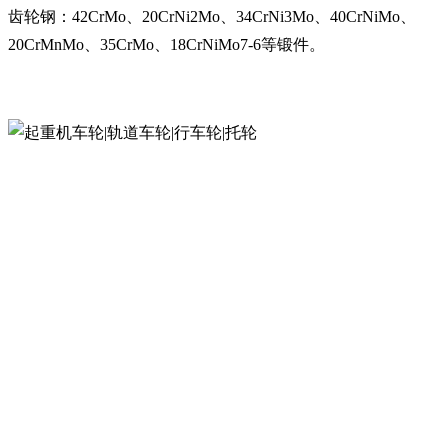
齿轮钢：42CrMo、20CrNi2Mo、34CrNi3Mo、40CrNiMo、
20CrMnMo、35CrMo、18CrNiMo7-6等锻件。