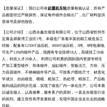
【质量保证】：我们公司有
起重机车轮
质量检验认证，所有产
品都是经过严格探伤，保证每件锻件合格出厂，出厂材料提供
质保书及探伤报告。
【公司介绍】：山西永鑫生锻造有限公司，位于山西省忻州市
定襄县师家湾工业区1号。本锻造厂有着丰富的精工锻造加工
经验，配备有12500T油压机、8000T油压机，5吨、8吨电液锤,
可生产120t内锻件产品，现拥有专业技师18人，高级技工50余
人，科技人才20余人。 利用公司积累的国际国内资源专研生
产加工重型锻件、筒体锻件、油缸锻件、管板法兰、方块、压
力容器锻件、不锈钢锻件等产品。可按客户图纸尺寸、材质化
学成分、自由锻造、模锻、粗加工、热处理、精加工、产品检
验到成品的同步完成，实现了锻造厂内一体化生产。公司本着
以诚实做人，认真做事，服务客户的原则，一直走在锻造行业
的前列。建立良性有序发展轨道，实现中国企业走出去的战略
目标。