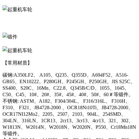
【常用材质】
碳钢:A350LF2、 A105、Q235、Q355D、A694F52、A516-
GR65、EN10222、P280GH、P245GH、P250GH、JIS S25C、
SS400、S20C、16Mn、C22.8、Q345B/C/D、1055、1045、
C50、C45、10#、20#、35#、45#、40#、50#、60＃等锻件。
不锈钢: ASTM、A182、F304/304L、 F316/316L、 F316H、
F310、 F321、JB4728-2000 、OCR18Ni10Ti、JB4728-2000、
OCR17NI12Mo2、2205、2507、2103、904L、254SMD、
304LN、316LN、1CR13、2cr13、3cr13、4cr13、321、302、
W1813N、W2014N、W2018N、W2020N、P550、Cr18Mn18N
等锻件。