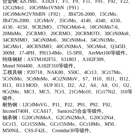
合金钢: 42CrMo、A182F1、F5、F9、F11、F91、F92、F22、
12Cr2Mo1、10Cr9Mo1VNbN（F91）、
10Cr9MoW2VNbBN（F92）、JB4726-2000、15CrMo、
JB4726-2000、12CrMoV、35CrMo、4140、4340、4330、
4130、4150、9CR2MO、17NiCrMo6-4、18CrNiMo7-6、
20MnMo、25CRMO、20CRMO、20CRMOTI、30CrNiMo8、
34CRNIMO、34CrNiMo6、36CrNiMo4、34CrNi3Mo、
34CrMo1、40CRNIMO、40CrNiMoA、50CrMo4、Q345D、
300M、17-4PH、PH13-8Mo、15-5PH、 AerMet100等锻件。
特殊钢材：ASTM182F51、S31803 、A182F309、
Monel N04400、A182F310等锻件。
工模具钢：P20718、NAK80、S50C、4Cr13、3Cr17Mo、
5CrNiMo、5CrMnMo、4Cr2NiMoV、S7、H10、H11、H12、
H13、H13 MOD、 SUP H13、D2、A2、A6、A8、O1、O2、
9Cr2Mo、MC3、MC5、7Cr3、21CrMo10、1Cr17Ni2、310等
锻件。
耐热钢：12CrlMoVG、P11、P22、P91、P92、F92、
InconeI740H、CCA617、 Sanicro25合金等锻件。
轴承钢：G20CrNiMoA、G2CrNi2MoA、G20Cr2Ni4、
GCr15、GCr15SiMn、GCr15SiMo、GCr18Mo、M50、
M50NiL、CSS-F42L、 Cronidur30等锻件。