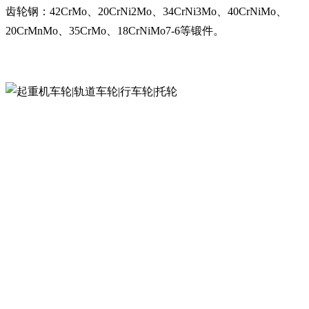
齿轮钢：42CrMo、20CrNi2Mo、34CrNi3Mo、40CrNiMo、
20CrMnMo、35CrMo、18CrNiMo7-6等锻件。