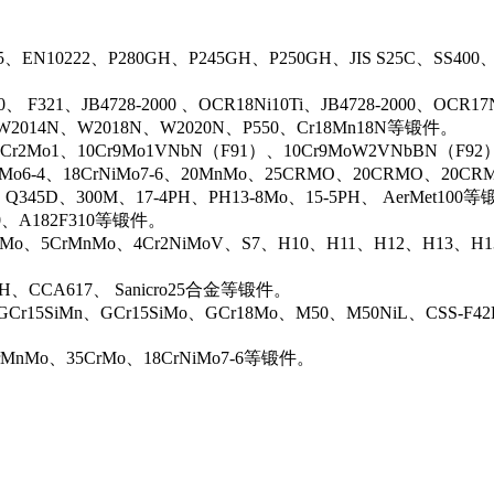
5、EN10222、P280GH、P245GH、P250GH、JIS S25C、SS400
0、 F321、JB4728-2000 、OCR18Ni10Ti、JB4728-2000、OCR
N、W2014N、W2018N、W2020N、P550、Cr18Mn18N等锻件。
r2Mo1、10Cr9Mo1VNbN（F91）、10Cr9MoW2VNbBN（F92）、J
rMo6-4、18CrNiMo7-6、20MnMo、25CRMO、20CRMO、20CRM
、Q345D、300M、17-4PH、PH13-8Mo、15-5PH、 AerMet100
00、A182F310等锻件。
iMo、5CrMnMo、4Cr2NiMoV、S7、H10、H11、H12、H13、H
0H、CCA617、 Sanicro25合金等锻件。
Cr15SiMn、GCr15SiMo、GCr18Mo、M50、M50NiL、CSS-F42
rMnMo、35CrMo、18CrNiMo7-6等锻件。