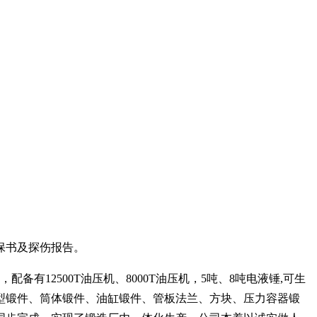
保书及探伤报告。
12500T油压机、8000T油压机，5吨、8吨电液锤,可生
工重型锻件、筒体锻件、油缸锻件、管板法兰、方块、压力容器锻