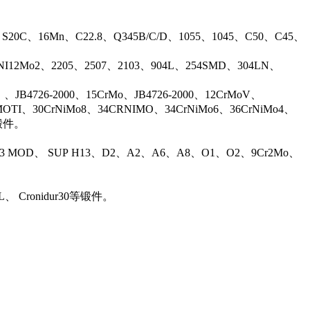
、S20C、16Mn、C22.8、Q345B/C/D、1055、1045、C50、C45、
17NI12Mo2、2205、2507、2103、904L、254SMD、304LN、
B4726-2000、15CrMo、JB4726-2000、12CrMoV、
OTI、30CrNiMo8、34CRNIMO、34CrNiMo6、36CrNiMo4、
等锻件。
13 MOD、 SUP H13、D2、A2、A6、A8、O1、O2、9Cr2Mo、
L、 Cronidur30等锻件。