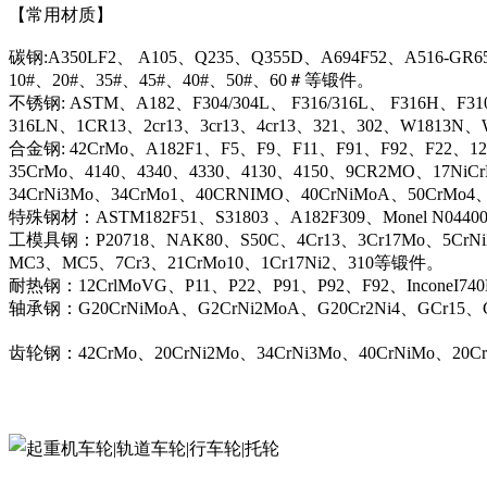
【常用材质】
碳钢:A350LF2、 A105、Q235、Q355D、A694F52、A516-GR6
10#、20#、35#、45#、40#、50#、60＃等锻件。
不锈钢: ASTM、A182、F304/304L、 F316/316L、 F316H、F31
316LN、1CR13、2cr13、3cr13、4cr13、321、302、W1813
合金钢: 42CrMo、A182F1、F5、F9、F11、F91、F92、F22、12C
35CrMo、4140、4340、4330、4130、4150、9CR2MO、17NiC
34CrNi3Mo、34CrMo1、40CRNIMO、40CrNiMoA、50CrMo4
特殊钢材：ASTM182F51、S31803 、A182F309、Monel N044
工模具钢：P20718、NAK80、S50C、4Cr13、3Cr17Mo、5CrN
MC3、MC5、7Cr3、21CrMo10、1Cr17Ni2、310等锻件。
耐热钢：12CrlMoVG、P11、P22、P91、P92、F92、InconeI74
轴承钢：G20CrNiMoA、G2CrNi2MoA、G20Cr2Ni4、GCr15、G
齿轮钢：42CrMo、20CrNi2Mo、34CrNi3Mo、40CrNiMo、20C