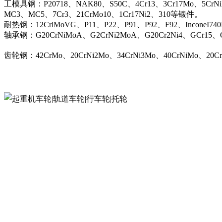
工模具钢：P20718、NAK80、S50C、4Cr13、3Cr17Mo、5CrN
MC3、MC5、7Cr3、21CrMo10、1Cr17Ni2、310等锻件。
耐热钢：12CrlMoVG、P11、P22、P91、P92、F92、InconeI74
轴承钢：G20CrNiMoA、G2CrNi2MoA、G20Cr2Ni4、GCr15、G
齿轮钢：42CrMo、20CrNi2Mo、34CrNi3Mo、40CrNiMo、20C