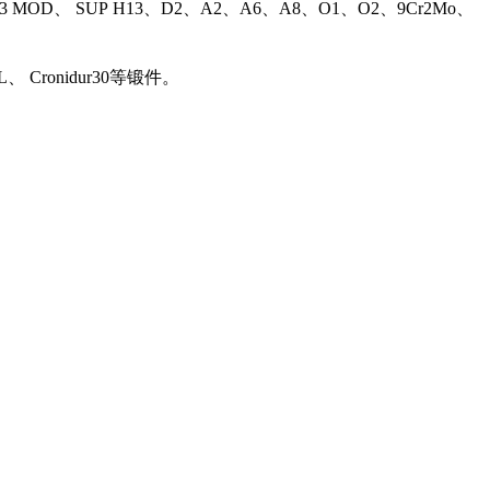
13 MOD、 SUP H13、D2、A2、A6、A8、O1、O2、9Cr2Mo、
L、 Cronidur30等锻件。