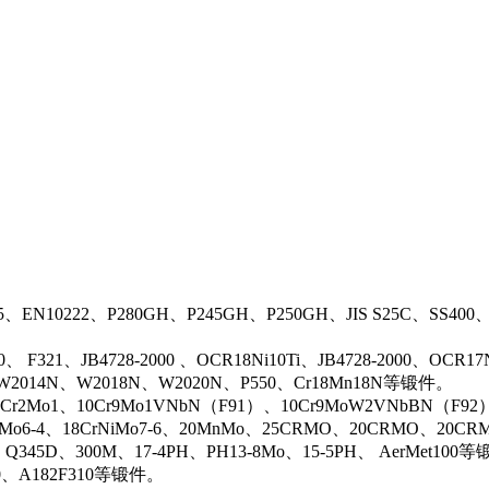
5、EN10222、P280GH、P245GH、P250GH、JIS S25C、SS400
0、 F321、JB4728-2000 、OCR18Ni10Ti、JB4728-2000、OCR
N、W2014N、W2018N、W2020N、P550、Cr18Mn18N等锻件。
r2Mo1、10Cr9Mo1VNbN（F91）、10Cr9MoW2VNbBN（F92）、J
rMo6-4、18CrNiMo7-6、20MnMo、25CRMO、20CRMO、20CRM
、Q345D、300M、17-4PH、PH13-8Mo、15-5PH、 AerMet100
00、A182F310等锻件。