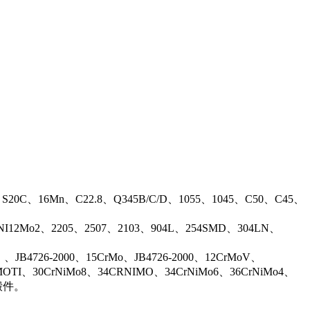
、S20C、16Mn、C22.8、Q345B/C/D、1055、1045、C50、C45、
17NI12Mo2、2205、2507、2103、904L、254SMD、304LN、
B4726-2000、15CrMo、JB4726-2000、12CrMoV、
OTI、30CrNiMo8、34CRNIMO、34CrNiMo6、36CrNiMo4、
等锻件。