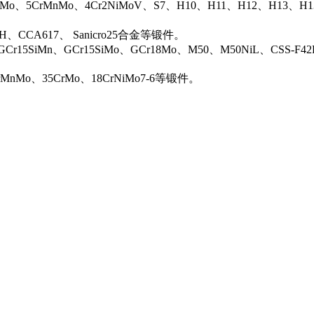
iMo、5CrMnMo、4Cr2NiMoV、S7、H10、H11、H12、H13、H
0H、CCA617、 Sanicro25合金等锻件。
Cr15SiMn、GCr15SiMo、GCr18Mo、M50、M50NiL、CSS-F42
rMnMo、35CrMo、18CrNiMo7-6等锻件。