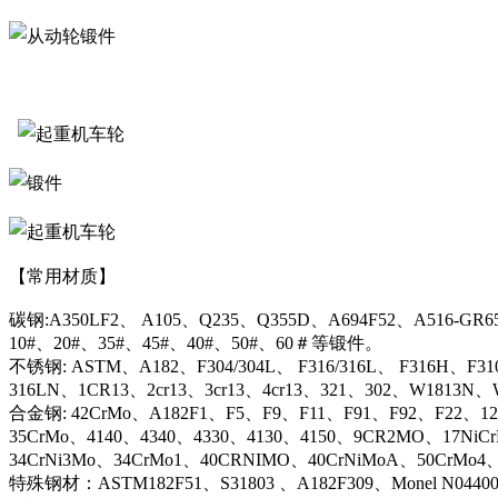
【常用材质】
碳钢:A350LF2、 A105、Q235、Q355D、A694F52、A516-GR6
10#、20#、35#、45#、40#、50#、60＃等锻件。
不锈钢: ASTM、A182、F304/304L、 F316/316L、 F316H、F31
316LN、1CR13、2cr13、3cr13、4cr13、321、302、W1813
合金钢: 42CrMo、A182F1、F5、F9、F11、F91、F92、F22、12C
35CrMo、4140、4340、4330、4130、4150、9CR2MO、17NiC
34CrNi3Mo、34CrMo1、40CRNIMO、40CrNiMoA、50CrMo4
特殊钢材：ASTM182F51、S31803 、A182F309、Monel N044