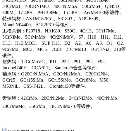
34CRNIMO、34CrNiMo6、36CrNiMo4、34CrNi3Mo、
34CrMo1、40CRNIMO、40CrNiMoA、50CrMo4、Q345D、
300M、17-4PH、PH13-8Mo、15-5PH、 AerMet100等锻件。
特殊钢材：ASTM182F51、S31803 、A182F309、
Monel N04400、A182F310等锻件。
工模具钢：P20718、NAK80、S50C、4Cr13、3Cr17Mo、
5CrNiMo、5CrMnMo、4Cr2NiMoV、S7、H10、H11、H12、
H13、H13 MOD、 SUP H13、D2、A2、A6、A8、O1、O2、
9Cr2Mo、MC3、MC5、7Cr3、21CrMo10、1Cr17Ni2、310等
锻件。
耐热钢：12CrlMoVG、P11、P22、P91、P92、F92、
InconeI740H、CCA617、 Sanicro25合金等锻件。
轴承钢：G20CrNiMoA、G2CrNi2MoA、G20Cr2Ni4、
GCr15、GCr15SiMn、GCr15SiMo、GCr18Mo、M50、
M50NiL、CSS-F42L、 Cronidur30等锻件。
齿轮钢：42CrMo、20CrNi2Mo、34CrNi3Mo、40CrNiMo、
20CrMnMo、35CrMo、18CrNiMo7-6等锻件。