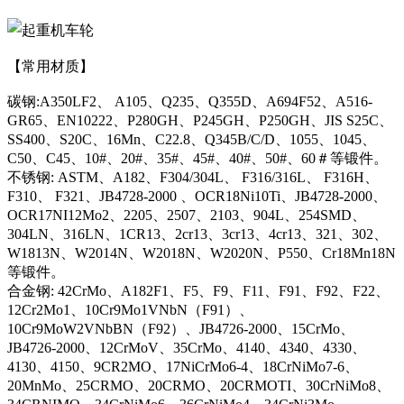
【常用材质】
碳钢:A350LF2、 A105、Q235、Q355D、A694F52、A516-
GR65、EN10222、P280GH、P245GH、P250GH、JIS S25C、
SS400、S20C、16Mn、C22.8、Q345B/C/D、1055、1045、
C50、C45、10#、20#、35#、45#、40#、50#、60＃等锻件。
不锈钢: ASTM、A182、F304/304L、 F316/316L、 F316H、
F310、 F321、JB4728-2000 、OCR18Ni10Ti、JB4728-2000、
OCR17NI12Mo2、2205、2507、2103、904L、254SMD、
304LN、316LN、1CR13、2cr13、3cr13、4cr13、321、302、
W1813N、W2014N、W2018N、W2020N、P550、Cr18Mn18N
等锻件。
合金钢: 42CrMo、A182F1、F5、F9、F11、F91、F92、F22、
12Cr2Mo1、10Cr9Mo1VNbN（F91）、
10Cr9MoW2VNbBN（F92）、JB4726-2000、15CrMo、
JB4726-2000、12CrMoV、35CrMo、4140、4340、4330、
4130、4150、9CR2MO、17NiCrMo6-4、18CrNiMo7-6、
20MnMo、25CRMO、20CRMO、20CRMOTI、30CrNiMo8、