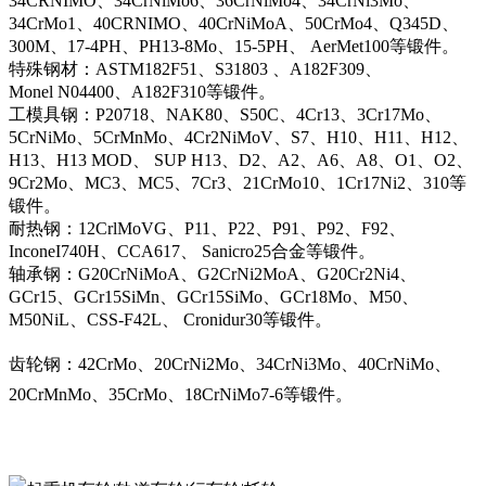
34CRNIMO、34CrNiMo6、36CrNiMo4、34CrNi3Mo、
34CrMo1、40CRNIMO、40CrNiMoA、50CrMo4、Q345D、
300M、17-4PH、PH13-8Mo、15-5PH、 AerMet100等锻件。
特殊钢材：ASTM182F51、S31803 、A182F309、
Monel N04400、A182F310等锻件。
工模具钢：P20718、NAK80、S50C、4Cr13、3Cr17Mo、
5CrNiMo、5CrMnMo、4Cr2NiMoV、S7、H10、H11、H12、
H13、H13 MOD、 SUP H13、D2、A2、A6、A8、O1、O2、
9Cr2Mo、MC3、MC5、7Cr3、21CrMo10、1Cr17Ni2、310等
锻件。
耐热钢：12CrlMoVG、P11、P22、P91、P92、F92、
InconeI740H、CCA617、 Sanicro25合金等锻件。
轴承钢：G20CrNiMoA、G2CrNi2MoA、G20Cr2Ni4、
GCr15、GCr15SiMn、GCr15SiMo、GCr18Mo、M50、
M50NiL、CSS-F42L、 Cronidur30等锻件。
齿轮钢：42CrMo、20CrNi2Mo、34CrNi3Mo、40CrNiMo、
20CrMnMo、35CrMo、18CrNiMo7-6等锻件。