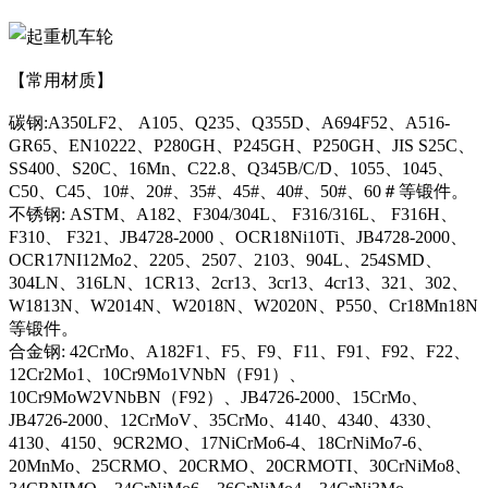
【常用材质】
碳钢:A350LF2、 A105、Q235、Q355D、A694F52、A516-
GR65、EN10222、P280GH、P245GH、P250GH、JIS S25C、
SS400、S20C、16Mn、C22.8、Q345B/C/D、1055、1045、
C50、C45、10#、20#、35#、45#、40#、50#、60＃等锻件。
不锈钢: ASTM、A182、F304/304L、 F316/316L、 F316H、
F310、 F321、JB4728-2000 、OCR18Ni10Ti、JB4728-2000、
OCR17NI12Mo2、2205、2507、2103、904L、254SMD、
304LN、316LN、1CR13、2cr13、3cr13、4cr13、321、302、
W1813N、W2014N、W2018N、W2020N、P550、Cr18Mn18N
等锻件。
合金钢: 42CrMo、A182F1、F5、F9、F11、F91、F92、F22、
12Cr2Mo1、10Cr9Mo1VNbN（F91）、
10Cr9MoW2VNbBN（F92）、JB4726-2000、15CrMo、
JB4726-2000、12CrMoV、35CrMo、4140、4340、4330、
4130、4150、9CR2MO、17NiCrMo6-4、18CrNiMo7-6、
20MnMo、25CRMO、20CRMO、20CRMOTI、30CrNiMo8、