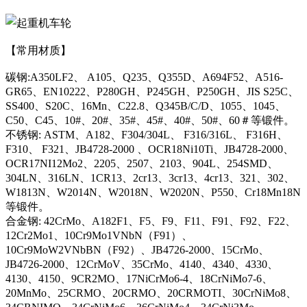
【常用材质】
碳钢:A350LF2、 A105、Q235、Q355D、A694F52、A516-
GR65、EN10222、P280GH、P245GH、P250GH、JIS S25C、
SS400、S20C、16Mn、C22.8、Q345B/C/D、1055、1045、
C50、C45、10#、20#、35#、45#、40#、50#、60＃等锻件。
不锈钢: ASTM、A182、F304/304L、 F316/316L、 F316H、
F310、 F321、JB4728-2000 、OCR18Ni10Ti、JB4728-2000、
OCR17NI12Mo2、2205、2507、2103、904L、254SMD、
304LN、316LN、1CR13、2cr13、3cr13、4cr13、321、302、
W1813N、W2014N、W2018N、W2020N、P550、Cr18Mn18N
等锻件。
合金钢: 42CrMo、A182F1、F5、F9、F11、F91、F92、F22、
12Cr2Mo1、10Cr9Mo1VNbN（F91）、
10Cr9MoW2VNbBN（F92）、JB4726-2000、15CrMo、
JB4726-2000、12CrMoV、35CrMo、4140、4340、4330、
4130、4150、9CR2MO、17NiCrMo6-4、18CrNiMo7-6、
20MnMo、25CRMO、20CRMO、20CRMOTI、30CrNiMo8、