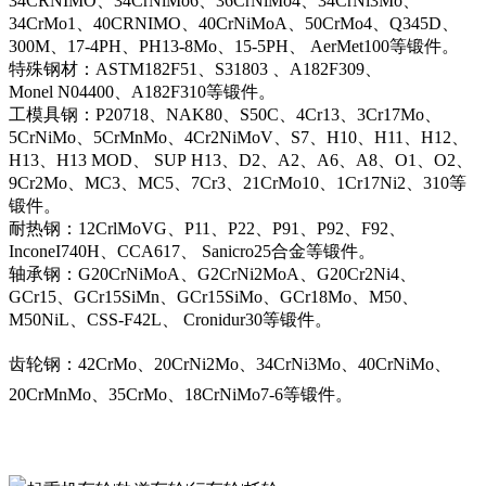
34CRNIMO、34CrNiMo6、36CrNiMo4、34CrNi3Mo、
34CrMo1、40CRNIMO、40CrNiMoA、50CrMo4、Q345D、
300M、17-4PH、PH13-8Mo、15-5PH、 AerMet100等锻件。
特殊钢材：ASTM182F51、S31803 、A182F309、
Monel N04400、A182F310等锻件。
工模具钢：P20718、NAK80、S50C、4Cr13、3Cr17Mo、
5CrNiMo、5CrMnMo、4Cr2NiMoV、S7、H10、H11、H12、
H13、H13 MOD、 SUP H13、D2、A2、A6、A8、O1、O2、
9Cr2Mo、MC3、MC5、7Cr3、21CrMo10、1Cr17Ni2、310等
锻件。
耐热钢：12CrlMoVG、P11、P22、P91、P92、F92、
InconeI740H、CCA617、 Sanicro25合金等锻件。
轴承钢：G20CrNiMoA、G2CrNi2MoA、G20Cr2Ni4、
GCr15、GCr15SiMn、GCr15SiMo、GCr18Mo、M50、
M50NiL、CSS-F42L、 Cronidur30等锻件。
齿轮钢：42CrMo、20CrNi2Mo、34CrNi3Mo、40CrNiMo、
20CrMnMo、35CrMo、18CrNiMo7-6等锻件。