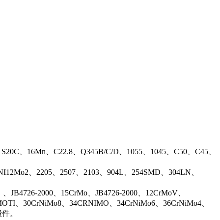
、S20C、16Mn、C22.8、Q345B/C/D、1055、1045、C50、C45、
17NI12Mo2、2205、2507、2103、904L、254SMD、304LN、
B4726-2000、15CrMo、JB4726-2000、12CrMoV、
OTI、30CrNiMo8、34CRNIMO、34CrNiMo6、36CrNiMo4、
等锻件。