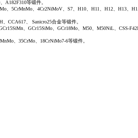
00、A182F310等锻件。
iMo、5CrMnMo、4Cr2NiMoV、S7、H10、H11、H12、H13、H
0H、CCA617、 Sanicro25合金等锻件。
Cr15SiMn、GCr15SiMo、GCr18Mo、M50、M50NiL、CSS-F42
rMnMo、35CrMo、18CrNiMo7-6等锻件。