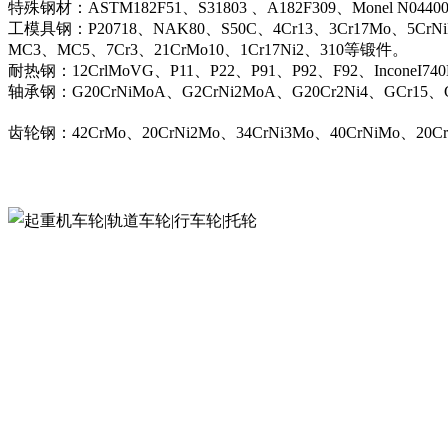
特殊钢材：ASTM182F51、S31803 、A182F309、Monel N044
工模具钢：P20718、NAK80、S50C、4Cr13、3Cr17Mo、5CrN
MC3、MC5、7Cr3、21CrMo10、1Cr17Ni2、310等锻件。
耐热钢：12CrlMoVG、P11、P22、P91、P92、F92、InconeI74
轴承钢：G20CrNiMoA、G2CrNi2MoA、G20Cr2Ni4、GCr15、G
齿轮钢：42CrMo、20CrNi2Mo、34CrNi3Mo、40CrNiMo、20C