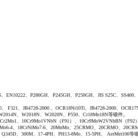
5、EN10222、P280GH、P245GH、P250GH、JIS S25C、SS400
0、 F321、JB4728-2000 、OCR18Ni10Ti、JB4728-2000、OCR
N、W2014N、W2018N、W2020N、P550、Cr18Mn18N等锻件。
r2Mo1、10Cr9Mo1VNbN（F91）、10Cr9MoW2VNbBN（F92）、J
rMo6-4、18CrNiMo7-6、20MnMo、25CRMO、20CRMO、20CRM
、Q345D、300M、17-4PH、PH13-8Mo、15-5PH、 AerMet100