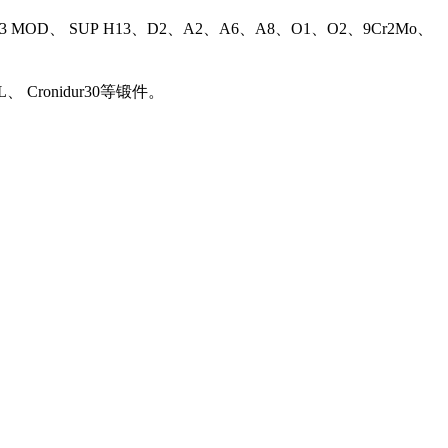
13 MOD、 SUP H13、D2、A2、A6、A8、O1、O2、9Cr2Mo、
L、 Cronidur30等锻件。