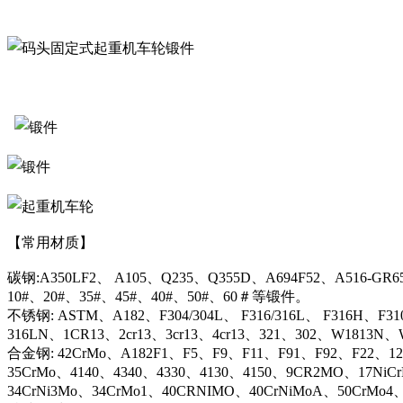
【常用材质】
碳钢:A350LF2、 A105、Q235、Q355D、A694F52、A516-GR6
10#、20#、35#、45#、40#、50#、60＃等锻件。
不锈钢: ASTM、A182、F304/304L、 F316/316L、 F316H、F31
316LN、1CR13、2cr13、3cr13、4cr13、321、302、W1813
合金钢: 42CrMo、A182F1、F5、F9、F11、F91、F92、F22、12C
35CrMo、4140、4340、4330、4130、4150、9CR2MO、17NiC
34CrNi3Mo、34CrMo1、40CRNIMO、40CrNiMoA、50CrMo4