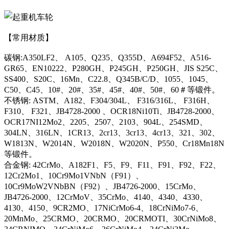
【常用材质】
碳钢:A350LF2、 A105、Q235、Q355D、A694F52、A516-
GR65、EN10222、P280GH、P245GH、P250GH、JIS S25C、
SS400、S20C、16Mn、C22.8、Q345B/C/D、1055、1045、
C50、C45、10#、20#、35#、45#、40#、50#、60＃等锻件。
不锈钢: ASTM、A182、F304/304L、 F316/316L、 F316H、
F310、 F321、JB4728-2000 、OCR18Ni10Ti、JB4728-2000、
OCR17NI12Mo2、2205、2507、2103、904L、254SMD、
304LN、316LN、1CR13、2cr13、3cr13、4cr13、321、302、
W1813N、W2014N、W2018N、W2020N、P550、Cr18Mn18N
等锻件。
合金钢: 42CrMo、A182F1、F5、F9、F11、F91、F92、F22、
12Cr2Mo1、10Cr9Mo1VNbN（F91）、
10Cr9MoW2VNbBN（F92）、JB4726-2000、15CrMo、
JB4726-2000、12CrMoV、35CrMo、4140、4340、4330、
4130、4150、9CR2MO、17NiCrMo6-4、18CrNiMo7-6、
20MnMo、25CRMO、20CRMO、20CRMOTI、30CrNiMo8、