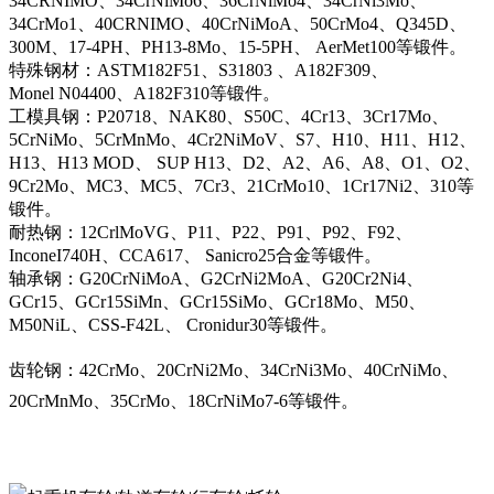
34CRNIMO、34CrNiMo6、36CrNiMo4、34CrNi3Mo、
34CrMo1、40CRNIMO、40CrNiMoA、50CrMo4、Q345D、
300M、17-4PH、PH13-8Mo、15-5PH、 AerMet100等锻件。
特殊钢材：ASTM182F51、S31803 、A182F309、
Monel N04400、A182F310等锻件。
工模具钢：P20718、NAK80、S50C、4Cr13、3Cr17Mo、
5CrNiMo、5CrMnMo、4Cr2NiMoV、S7、H10、H11、H12、
H13、H13 MOD、 SUP H13、D2、A2、A6、A8、O1、O2、
9Cr2Mo、MC3、MC5、7Cr3、21CrMo10、1Cr17Ni2、310等
锻件。
耐热钢：12CrlMoVG、P11、P22、P91、P92、F92、
InconeI740H、CCA617、 Sanicro25合金等锻件。
轴承钢：G20CrNiMoA、G2CrNi2MoA、G20Cr2Ni4、
GCr15、GCr15SiMn、GCr15SiMo、GCr18Mo、M50、
M50NiL、CSS-F42L、 Cronidur30等锻件。
齿轮钢：42CrMo、20CrNi2Mo、34CrNi3Mo、40CrNiMo、
20CrMnMo、35CrMo、18CrNiMo7-6等锻件。