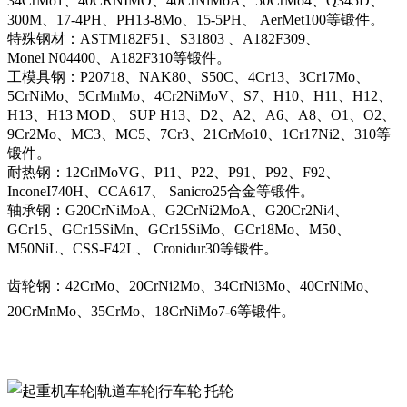
34CrMo1、40CRNIMO、40CrNiMoA、50CrMo4、Q345D、
300M、17-4PH、PH13-8Mo、15-5PH、 AerMet100等锻件。
特殊钢材：ASTM182F51、S31803 、A182F309、
Monel N04400、A182F310等锻件。
工模具钢：P20718、NAK80、S50C、4Cr13、3Cr17Mo、
5CrNiMo、5CrMnMo、4Cr2NiMoV、S7、H10、H11、H12、
H13、H13 MOD、 SUP H13、D2、A2、A6、A8、O1、O2、
9Cr2Mo、MC3、MC5、7Cr3、21CrMo10、1Cr17Ni2、310等
锻件。
耐热钢：12CrlMoVG、P11、P22、P91、P92、F92、
InconeI740H、CCA617、 Sanicro25合金等锻件。
轴承钢：G20CrNiMoA、G2CrNi2MoA、G20Cr2Ni4、
GCr15、GCr15SiMn、GCr15SiMo、GCr18Mo、M50、
M50NiL、CSS-F42L、 Cronidur30等锻件。
齿轮钢：42CrMo、20CrNi2Mo、34CrNi3Mo、40CrNiMo、
20CrMnMo、35CrMo、18CrNiMo7-6等锻件。