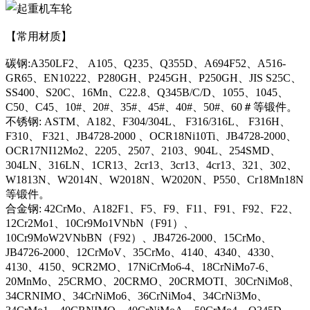
【常用材质】
碳钢:A350LF2、 A105、Q235、Q355D、A694F52、A516-
GR65、EN10222、P280GH、P245GH、P250GH、JIS S25C、
SS400、S20C、16Mn、C22.8、Q345B/C/D、1055、1045、
C50、C45、10#、20#、35#、45#、40#、50#、60＃等锻件。
不锈钢: ASTM、A182、F304/304L、 F316/316L、 F316H、
F310、 F321、JB4728-2000 、OCR18Ni10Ti、JB4728-2000、
OCR17NI12Mo2、2205、2507、2103、904L、254SMD、
304LN、316LN、1CR13、2cr13、3cr13、4cr13、321、302、
W1813N、W2014N、W2018N、W2020N、P550、Cr18Mn18N
等锻件。
合金钢: 42CrMo、A182F1、F5、F9、F11、F91、F92、F22、
12Cr2Mo1、10Cr9Mo1VNbN（F91）、
10Cr9MoW2VNbBN（F92）、JB4726-2000、15CrMo、
JB4726-2000、12CrMoV、35CrMo、4140、4340、4330、
4130、4150、9CR2MO、17NiCrMo6-4、18CrNiMo7-6、
20MnMo、25CRMO、20CRMO、20CRMOTI、30CrNiMo8、
34CRNIMO、34CrNiMo6、36CrNiMo4、34CrNi3Mo、