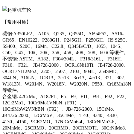
【常用材质】
碳钢:A350LF2、 A105、Q235、Q355D、A694F52、A516-
GR65、EN10222、P280GH、P245GH、P250GH、JIS S25C、
SS400、S20C、16Mn、C22.8、Q345B/C/D、1055、1045、
C50、C45、10#、20#、35#、45#、40#、50#、60＃等锻件。
不锈钢: ASTM、A182、F304/304L、 F316/316L、 F316H、
F310、 F321、JB4728-2000 、OCR18Ni10Ti、JB4728-2000、
OCR17NI12Mo2、2205、2507、2103、904L、254SMD、
304LN、316LN、1CR13、2cr13、3cr13、4cr13、321、302、
W1813N、W2014N、W2018N、W2020N、P550、Cr18Mn18N
等锻件。
合金钢: 42CrMo、A182F1、F5、F9、F11、F91、F92、F22、
12Cr2Mo1、10Cr9Mo1VNbN（F91）、
10Cr9MoW2VNbBN（F92）、JB4726-2000、15CrMo、
JB4726-2000、12CrMoV、35CrMo、4140、4340、4330、
4130、4150、9CR2MO、17NiCrMo6-4、18CrNiMo7-6、
20MnMo、25CRMO、20CRMO、20CRMOTI、30CrNiMo8、