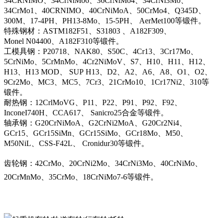
34CRNIMO、34CrNiMo6、36CrNiMo4、34CrNi3Mo、
34CrMo1、40CRNIMO、40CrNiMoA、50CrMo4、Q345D、
300M、17-4PH、PH13-8Mo、15-5PH、 AerMet100等锻件。
特殊钢材：ASTM182F51、S31803 、A182F309、
Monel N04400、A182F310等锻件。
工模具钢：P20718、NAK80、S50C、4Cr13、3Cr17Mo、
5CrNiMo、5CrMnMo、4Cr2NiMoV、S7、H10、H11、H12、
H13、H13 MOD、 SUP H13、D2、A2、A6、A8、O1、O2、
9Cr2Mo、MC3、MC5、7Cr3、21CrMo10、1Cr17Ni2、310等
锻件。
耐热钢：12CrlMoVG、P11、P22、P91、P92、F92、
InconeI740H、CCA617、 Sanicro25合金等锻件。
轴承钢：G20CrNiMoA、G2CrNi2MoA、G20Cr2Ni4、
GCr15、GCr15SiMn、GCr15SiMo、GCr18Mo、M50、
M50NiL、CSS-F42L、 Cronidur30等锻件。
齿轮钢：42CrMo、20CrNi2Mo、34CrNi3Mo、40CrNiMo、
20CrMnMo、35CrMo、18CrNiMo7-6等锻件。