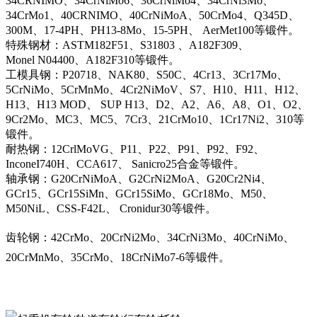
34CRNIMO、34CrNiMo6、36CrNiMo4、34CrNi3Mo、
34CrMo1、40CRNIMO、40CrNiMoA、50CrMo4、Q345D、
300M、17-4PH、PH13-8Mo、15-5PH、 AerMet100等锻件。
特殊钢材：ASTM182F51、S31803 、A182F309、
Monel N04400、A182F310等锻件。
工模具钢：P20718、NAK80、S50C、4Cr13、3Cr17Mo、
5CrNiMo、5CrMnMo、4Cr2NiMoV、S7、H10、H11、H12、
H13、H13 MOD、 SUP H13、D2、A2、A6、A8、O1、O2、
9Cr2Mo、MC3、MC5、7Cr3、21CrMo10、1Cr17Ni2、310等
锻件。
耐热钢：12CrlMoVG、P11、P22、P91、P92、F92、
InconeI740H、CCA617、 Sanicro25合金等锻件。
轴承钢：G20CrNiMoA、G2CrNi2MoA、G20Cr2Ni4、
GCr15、GCr15SiMn、GCr15SiMo、GCr18Mo、M50、
M50NiL、CSS-F42L、 Cronidur30等锻件。
齿轮钢：42CrMo、20CrNi2Mo、34CrNi3Mo、40CrNiMo、
20CrMnMo、35CrMo、18CrNiMo7-6等锻件。