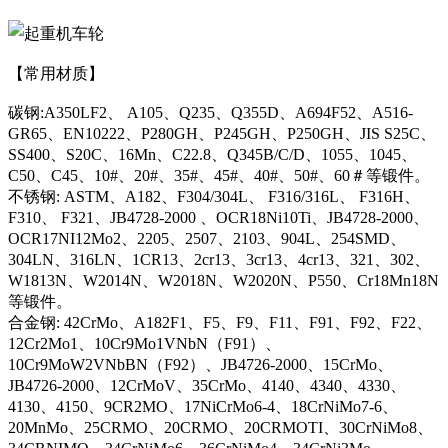
【常用材质】
碳钢:A350LF2、 A105、Q235、Q355D、A694F52、A516-
GR65、EN10222、P280GH、P245GH、P250GH、JIS S25C、
SS400、S20C、16Mn、C22.8、Q345B/C/D、1055、1045、
C50、C45、10#、20#、35#、45#、40#、50#、60＃等锻件。
不锈钢: ASTM、A182、F304/304L、 F316/316L、 F316H、
F310、 F321、JB4728-2000 、OCR18Ni10Ti、JB4728-2000、
OCR17NI12Mo2、2205、2507、2103、904L、254SMD、
304LN、316LN、1CR13、2cr13、3cr13、4cr13、321、302、
W1813N、W2014N、W2018N、W2020N、P550、Cr18Mn18N
等锻件。
合金钢: 42CrMo、A182F1、F5、F9、F11、F91、F92、F22、
12Cr2Mo1、10Cr9Mo1VNbN（F91）、
10Cr9MoW2VNbBN（F92）、JB4726-2000、15CrMo、
JB4726-2000、12CrMoV、35CrMo、4140、4340、4330、
4130、4150、9CR2MO、17NiCrMo6-4、18CrNiMo7-6、
20MnMo、25CRMO、20CRMO、20CRMOTI、30CrNiMo8、