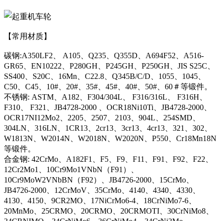
【常用材质】
碳钢:A350LF2、 A105、Q235、Q355D、A694F52、A516-
GR65、EN10222、P280GH、P245GH、P250GH、JIS S25C、
SS400、S20C、16Mn、C22.8、Q345B/C/D、1055、1045、
C50、C45、10#、20#、35#、45#、40#、50#、60＃等锻件。
不锈钢: ASTM、A182、F304/304L、 F316/316L、 F316H、
F310、 F321、JB4728-2000 、OCR18Ni10Ti、JB4728-2000、
OCR17NI12Mo2、2205、2507、2103、904L、254SMD、
304LN、316LN、1CR13、2cr13、3cr13、4cr13、321、302、
W1813N、W2014N、W2018N、W2020N、P550、Cr18Mn18N
等锻件。
合金钢: 42CrMo、A182F1、F5、F9、F11、F91、F92、F22、
12Cr2Mo1、10Cr9Mo1VNbN（F91）、
10Cr9MoW2VNbBN（F92）、JB4726-2000、15CrMo、
JB4726-2000、12CrMoV、35CrMo、4140、4340、4330、
4130、4150、9CR2MO、17NiCrMo6-4、18CrNiMo7-6、
20MnMo、25CRMO、20CRMO、20CRMOTI、30CrNiMo8、