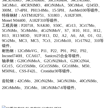
34CRNIMO、34CrNiMo6、36CrNiMo4、34CrNi3Mo、
34CrMo1、40CRNIMO、40CrNiMoA、50CrMo4、Q345D、
300M、17-4PH、PH13-8Mo、15-5PH、 AerMet100等锻件。
特殊钢材：ASTM182F51、S31803 、A182F309、
Monel N04400、A182F310等锻件。
工模具钢：P20718、NAK80、S50C、4Cr13、3Cr17Mo、
5CrNiMo、5CrMnMo、4Cr2NiMoV、S7、H10、H11、H12、
H13、H13 MOD、 SUP H13、D2、A2、A6、A8、O1、O2、
9Cr2Mo、MC3、MC5、7Cr3、21CrMo10、1Cr17Ni2、310等
锻件。
耐热钢：12CrlMoVG、P11、P22、P91、P92、F92、
InconeI740H、CCA617、 Sanicro25合金等锻件。
轴承钢：G20CrNiMoA、G2CrNi2MoA、G20Cr2Ni4、
GCr15、GCr15SiMn、GCr15SiMo、GCr18Mo、M50、
M50NiL、CSS-F42L、 Cronidur30等锻件。
齿轮钢：42CrMo、20CrNi2Mo、34CrNi3Mo、40CrNiMo、
20CrMnMo、35CrMo、18CrNiMo7-6等锻件。