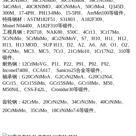
34CRNIMO、34CrNiMo6、36CrNiMo4、34CrNi3Mo、
34CrMo1、40CRNIMO、40CrNiMoA、50CrMo4、Q345D、
300M、17-4PH、PH13-8Mo、15-5PH、 AerMet100等锻件。
特殊钢材：ASTM182F51、S31803 、A182F309、
Monel N04400、A182F310等锻件。
工模具钢：P20718、NAK80、S50C、4Cr13、3Cr17Mo、
5CrNiMo、5CrMnMo、4Cr2NiMoV、S7、H10、H11、H12、
H13、H13 MOD、 SUP H13、D2、A2、A6、A8、O1、O2、
9Cr2Mo、MC3、MC5、7Cr3、21CrMo10、1Cr17Ni2、310等
锻件。
耐热钢：12CrlMoVG、P11、P22、P91、P92、F92、
InconeI740H、CCA617、 Sanicro25合金等锻件。
轴承钢：G20CrNiMoA、G2CrNi2MoA、G20Cr2Ni4、
GCr15、GCr15SiMn、GCr15SiMo、GCr18Mo、M50、
M50NiL、CSS-F42L、 Cronidur30等锻件。
齿轮钢：42CrMo、20CrNi2Mo、34CrNi3Mo、40CrNiMo、
20CrMnMo、35CrMo、18CrNiMo7-6等锻件。