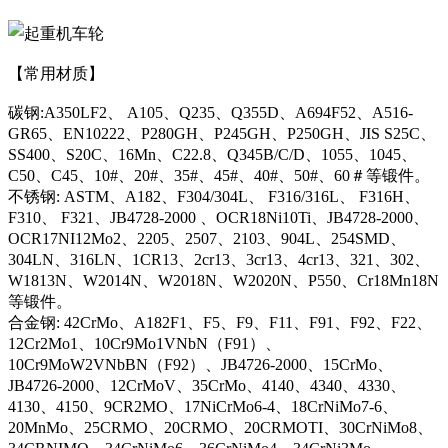
【常用材质】
碳钢:A350LF2、 A105、Q235、Q355D、A694F52、A516-
GR65、EN10222、P280GH、P245GH、P250GH、JIS S25C、
SS400、S20C、16Mn、C22.8、Q345B/C/D、1055、1045、
C50、C45、10#、20#、35#、45#、40#、50#、60＃等锻件。
不锈钢: ASTM、A182、F304/304L、 F316/316L、 F316H、
F310、 F321、JB4728-2000 、OCR18Ni10Ti、JB4728-2000、
OCR17NI12Mo2、2205、2507、2103、904L、254SMD、
304LN、316LN、1CR13、2cr13、3cr13、4cr13、321、302、
W1813N、W2014N、W2018N、W2020N、P550、Cr18Mn18N
等锻件。
合金钢: 42CrMo、A182F1、F5、F9、F11、F91、F92、F22、
12Cr2Mo1、10Cr9Mo1VNbN（F91）、
10Cr9MoW2VNbBN（F92）、JB4726-2000、15CrMo、
JB4726-2000、12CrMoV、35CrMo、4140、4340、4330、
4130、4150、9CR2MO、17NiCrMo6-4、18CrNiMo7-6、
20MnMo、25CRMO、20CRMO、20CRMOTI、30CrNiMo8、