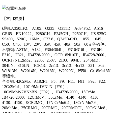
【常用材质】
碳钢:A350LF2、 A105、Q235、Q355D、A694F52、A516-
GR65、EN10222、P280GH、P245GH、P250GH、JIS S25C、
SS400、S20C、16Mn、C22.8、Q345B/C/D、1055、1045、
C50、C45、10#、20#、35#、45#、40#、50#、60＃等锻件。
不锈钢: ASTM、A182、F304/304L、 F316/316L、 F316H、
F310、 F321、JB4728-2000 、OCR18Ni10Ti、JB4728-2000、
OCR17NI12Mo2、2205、2507、2103、904L、254SMD、
304LN、316LN、1CR13、2cr13、3cr13、4cr13、321、302、
W1813N、W2014N、W2018N、W2020N、P550、Cr18Mn18N
等锻件。
合金钢: 42CrMo、A182F1、F5、F9、F11、F91、F92、F22、
12Cr2Mo1、10Cr9Mo1VNbN（F91）、
10Cr9MoW2VNbBN（F92）、JB4726-2000、15CrMo、
JB4726-2000、12CrMoV、35CrMo、4140、4340、4330、
4130、4150、9CR2MO、17NiCrMo6-4、18CrNiMo7-6、
20MnMo、25CRMO、20CRMO、20CRMOTI、30CrNiMo8、