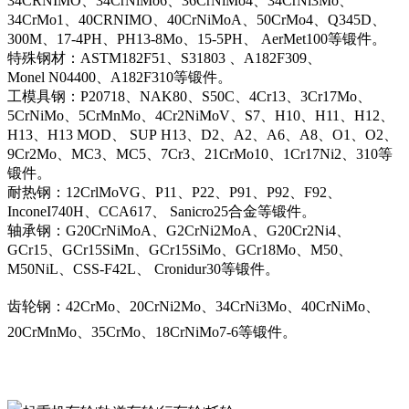
34CRNIMO、34CrNiMo6、36CrNiMo4、34CrNi3Mo、
34CrMo1、40CRNIMO、40CrNiMoA、50CrMo4、Q345D、
300M、17-4PH、PH13-8Mo、15-5PH、 AerMet100等锻件。
特殊钢材：ASTM182F51、S31803 、A182F309、
Monel N04400、A182F310等锻件。
工模具钢：P20718、NAK80、S50C、4Cr13、3Cr17Mo、
5CrNiMo、5CrMnMo、4Cr2NiMoV、S7、H10、H11、H12、
H13、H13 MOD、 SUP H13、D2、A2、A6、A8、O1、O2、
9Cr2Mo、MC3、MC5、7Cr3、21CrMo10、1Cr17Ni2、310等
锻件。
耐热钢：12CrlMoVG、P11、P22、P91、P92、F92、
InconeI740H、CCA617、 Sanicro25合金等锻件。
轴承钢：G20CrNiMoA、G2CrNi2MoA、G20Cr2Ni4、
GCr15、GCr15SiMn、GCr15SiMo、GCr18Mo、M50、
M50NiL、CSS-F42L、 Cronidur30等锻件。
齿轮钢：42CrMo、20CrNi2Mo、34CrNi3Mo、40CrNiMo、
20CrMnMo、35CrMo、18CrNiMo7-6等锻件。