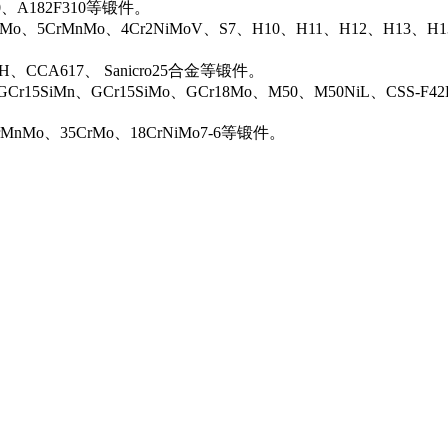
00、A182F310等锻件。
iMo、5CrMnMo、4Cr2NiMoV、S7、H10、H11、H12、H13、H
0H、CCA617、 Sanicro25合金等锻件。
Cr15SiMn、GCr15SiMo、GCr18Mo、M50、M50NiL、CSS-F42
rMnMo、35CrMo、18CrNiMo7-6等锻件。