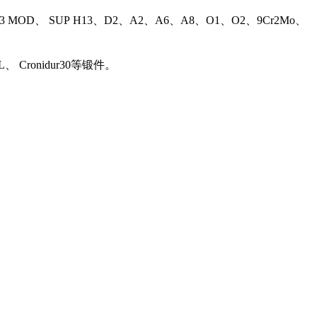
13 MOD、 SUP H13、D2、A2、A6、A8、O1、O2、9Cr2Mo、
L、 Cronidur30等锻件。