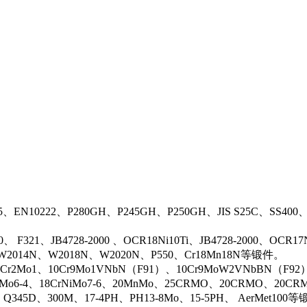
5、EN10222、P280GH、P245GH、P250GH、JIS S25C、SS400
0、 F321、JB4728-2000 、OCR18Ni10Ti、JB4728-2000、OCR
N、W2014N、W2018N、W2020N、P550、Cr18Mn18N等锻件。
r2Mo1、10Cr9Mo1VNbN（F91）、10Cr9MoW2VNbBN（F92）、J
rMo6-4、18CrNiMo7-6、20MnMo、25CRMO、20CRMO、20CRM
、Q345D、300M、17-4PH、PH13-8Mo、15-5PH、 AerMet100