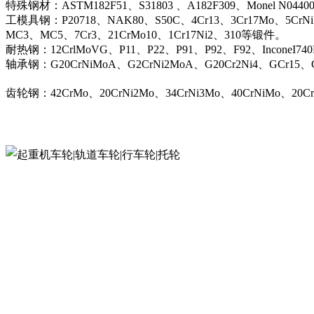
特殊钢材：ASTM182F51、S31803 、A182F309、Monel N044
工模具钢：P20718、NAK80、S50C、4Cr13、3Cr17Mo、5CrN
MC3、MC5、7Cr3、21CrMo10、1Cr17Ni2、310等锻件。
耐热钢：12CrlMoVG、P11、P22、P91、P92、F92、InconeI74
轴承钢：G20CrNiMoA、G2CrNi2MoA、G20Cr2Ni4、GCr15、G
齿轮钢：42CrMo、20CrNi2Mo、34CrNi3Mo、40CrNiMo、20C