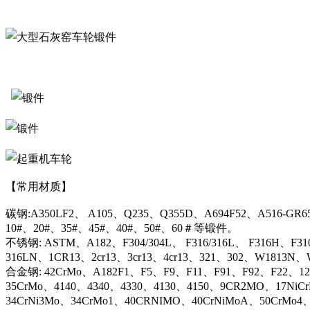
【常用材质】
碳钢:A350LF2、 A105、Q235、Q355D、A694F52、A516-GR6
10#、20#、35#、45#、40#、50#、60＃等锻件。
不锈钢: ASTM、A182、F304/304L、 F316/316L、 F316H、F31
316LN、1CR13、2cr13、3cr13、4cr13、321、302、W1813
合金钢: 42CrMo、A182F1、F5、F9、F11、F91、F92、F22、12C
35CrMo、4140、4340、4330、4130、4150、9CR2MO、17NiC
34CrNi3Mo、34CrMo1、40CRNIMO、40CrNiMoA、50CrMo4