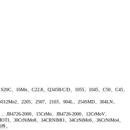
、S20C、16Mn、C22.8、Q345B/C/D、1055、1045、C50、C45、
17NI12Mo2、2205、2507、2103、904L、254SMD、304LN、
B4726-2000、15CrMo、JB4726-2000、12CrMoV、
OTI、30CrNiMo8、34CRNIMO、34CrNiMo6、36CrNiMo4、
等锻件。