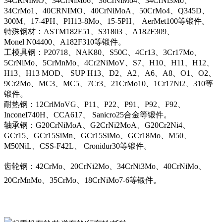
34CRNIMO、34CrNiMo6、36CrNiMo4、34CrNi3Mo、
34CrMo1、40CRNIMO、40CrNiMoA、50CrMo4、Q345D、
300M、17-4PH、PH13-8Mo、15-5PH、 AerMet100等锻件。
特殊钢材：ASTM182F51、S31803 、A182F309、
Monel N04400、A182F310等锻件。
工模具钢：P20718、NAK80、S50C、4Cr13、3Cr17Mo、
5CrNiMo、5CrMnMo、4Cr2NiMoV、S7、H10、H11、H12、
H13、H13 MOD、 SUP H13、D2、A2、A6、A8、O1、O2、
9Cr2Mo、MC3、MC5、7Cr3、21CrMo10、1Cr17Ni2、310等
锻件。
耐热钢：12CrlMoVG、P11、P22、P91、P92、F92、
InconeI740H、CCA617、 Sanicro25合金等锻件。
轴承钢：G20CrNiMoA、G2CrNi2MoA、G20Cr2Ni4、
GCr15、GCr15SiMn、GCr15SiMo、GCr18Mo、M50、
M50NiL、CSS-F42L、 Cronidur30等锻件。
齿轮钢：42CrMo、20CrNi2Mo、34CrNi3Mo、40CrNiMo、
20CrMnMo、35CrMo、18CrNiMo7-6等锻件。