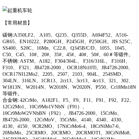
【常用材质】
碳钢:A350LF2、 A105、Q235、Q355D、A694F52、A516-
GR65、EN10222、P280GH、P245GH、P250GH、JIS S25C、
SS400、S20C、16Mn、C22.8、Q345B/C/D、1055、1045、
C50、C45、10#、20#、35#、45#、40#、50#、60＃等锻件。
不锈钢: ASTM、A182、F304/304L、 F316/316L、 F316H、
F310、 F321、JB4728-2000 、OCR18Ni10Ti、JB4728-2000、
OCR17NI12Mo2、2205、2507、2103、904L、254SMD、
304LN、316LN、1CR13、2cr13、3cr13、4cr13、321、302、
W1813N、W2014N、W2018N、W2020N、P550、Cr18Mn18N
等锻件。
合金钢: 42CrMo、A182F1、F5、F9、F11、F91、F92、F22、
12Cr2Mo1、10Cr9Mo1VNbN（F91）、
10Cr9MoW2VNbBN（F92）、JB4726-2000、15CrMo、
JB4726-2000、12CrMoV、35CrMo、4140、4340、4330、
4130、4150、9CR2MO、17NiCrMo6-4、18CrNiMo7-6、
20MnMo、25CRMO、20CRMO、20CRMOTI、30CrNiMo8、