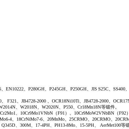
5、EN10222、P280GH、P245GH、P250GH、JIS S25C、SS400
0、 F321、JB4728-2000 、OCR18Ni10Ti、JB4728-2000、OCR
N、W2014N、W2018N、W2020N、P550、Cr18Mn18N等锻件。
r2Mo1、10Cr9Mo1VNbN（F91）、10Cr9MoW2VNbBN（F92）、J
rMo6-4、18CrNiMo7-6、20MnMo、25CRMO、20CRMO、20CRM
、Q345D、300M、17-4PH、PH13-8Mo、15-5PH、 AerMet100