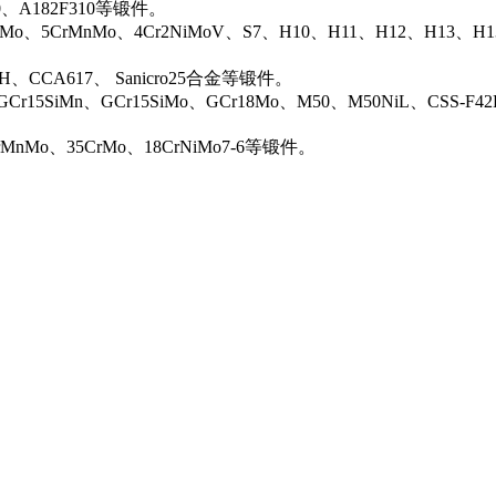
00、A182F310等锻件。
iMo、5CrMnMo、4Cr2NiMoV、S7、H10、H11、H12、H13、H
0H、CCA617、 Sanicro25合金等锻件。
Cr15SiMn、GCr15SiMo、GCr18Mo、M50、M50NiL、CSS-F42
rMnMo、35CrMo、18CrNiMo7-6等锻件。