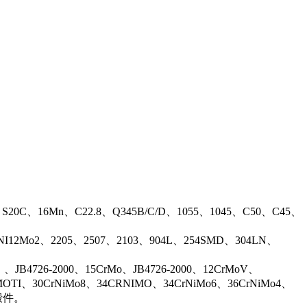
、S20C、16Mn、C22.8、Q345B/C/D、1055、1045、C50、C45、
17NI12Mo2、2205、2507、2103、904L、254SMD、304LN、
B4726-2000、15CrMo、JB4726-2000、12CrMoV、
OTI、30CrNiMo8、34CRNIMO、34CrNiMo6、36CrNiMo4、
等锻件。