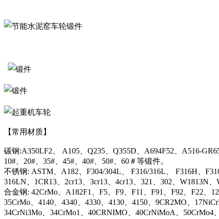
【常用材质】
碳钢:A350LF2、 A105、Q235、Q355D、A694F52、A516-GR6
10#、20#、35#、45#、40#、50#、60＃等锻件。
不锈钢: ASTM、A182、F304/304L、 F316/316L、 F316H、F31
316LN、1CR13、2cr13、3cr13、4cr13、321、302、W1813
合金钢: 42CrMo、A182F1、F5、F9、F11、F91、F92、F22、12C
35CrMo、4140、4340、4330、4130、4150、9CR2MO、17NiC
34CrNi3Mo、34CrMo1、40CRNIMO、40CrNiMoA、50CrMo4