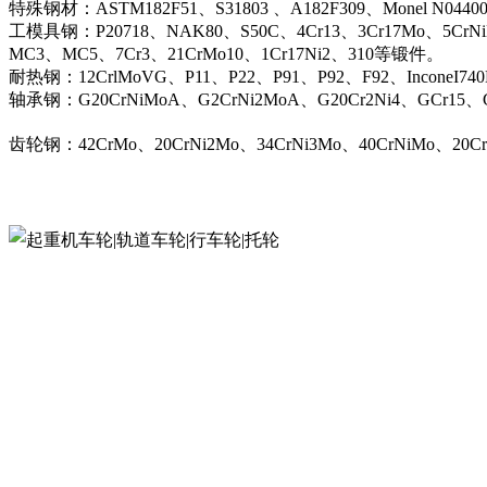
特殊钢材：ASTM182F51、S31803 、A182F309、Monel N044
工模具钢：P20718、NAK80、S50C、4Cr13、3Cr17Mo、5CrN
MC3、MC5、7Cr3、21CrMo10、1Cr17Ni2、310等锻件。
耐热钢：12CrlMoVG、P11、P22、P91、P92、F92、InconeI74
轴承钢：G20CrNiMoA、G2CrNi2MoA、G20Cr2Ni4、GCr15、G
齿轮钢：42CrMo、20CrNi2Mo、34CrNi3Mo、40CrNiMo、20C