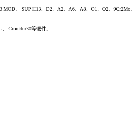
13 MOD、 SUP H13、D2、A2、A6、A8、O1、O2、9Cr2Mo、
L、 Cronidur30等锻件。