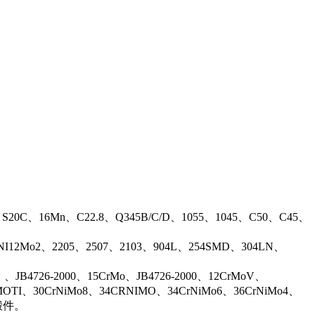
、S20C、16Mn、C22.8、Q345B/C/D、1055、1045、C50、C45、
17NI12Mo2、2205、2507、2103、904L、254SMD、304LN、
B4726-2000、15CrMo、JB4726-2000、12CrMoV、
OTI、30CrNiMo8、34CRNIMO、34CrNiMo6、36CrNiMo4、
等锻件。