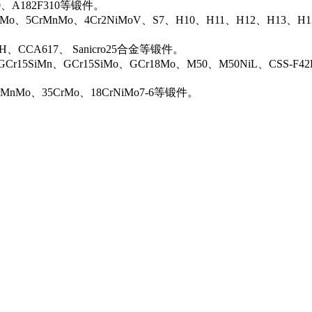
00、A182F310等锻件。
iMo、5CrMnMo、4Cr2NiMoV、S7、H10、H11、H12、H13、H
0H、CCA617、 Sanicro25合金等锻件。
Cr15SiMn、GCr15SiMo、GCr18Mo、M50、M50NiL、CSS-F42
rMnMo、35CrMo、18CrNiMo7-6等锻件。