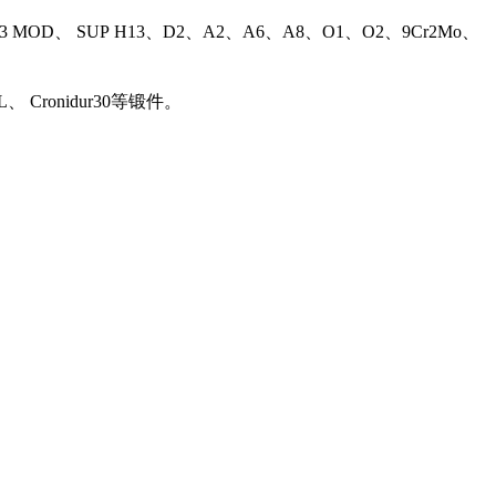
13 MOD、 SUP H13、D2、A2、A6、A8、O1、O2、9Cr2Mo、
L、 Cronidur30等锻件。