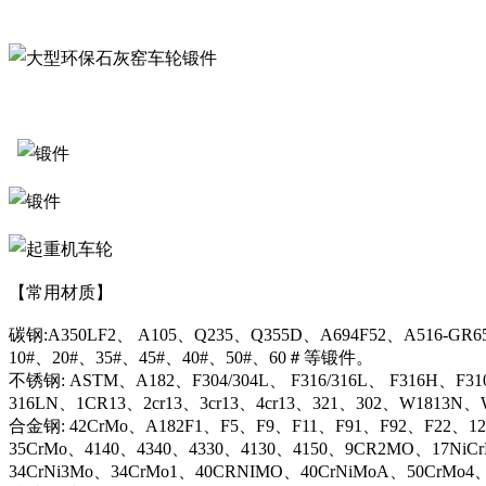
【常用材质】
碳钢:A350LF2、 A105、Q235、Q355D、A694F52、A516-GR6
10#、20#、35#、45#、40#、50#、60＃等锻件。
不锈钢: ASTM、A182、F304/304L、 F316/316L、 F316H、F31
316LN、1CR13、2cr13、3cr13、4cr13、321、302、W1813
合金钢: 42CrMo、A182F1、F5、F9、F11、F91、F92、F22、12C
35CrMo、4140、4340、4330、4130、4150、9CR2MO、17NiC
34CrNi3Mo、34CrMo1、40CRNIMO、40CrNiMoA、50CrMo4