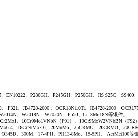
5、EN10222、P280GH、P245GH、P250GH、JIS S25C、SS400
0、 F321、JB4728-2000 、OCR18Ni10Ti、JB4728-2000、OCR
N、W2014N、W2018N、W2020N、P550、Cr18Mn18N等锻件。
r2Mo1、10Cr9Mo1VNbN（F91）、10Cr9MoW2VNbBN（F92）、J
rMo6-4、18CrNiMo7-6、20MnMo、25CRMO、20CRMO、20CRM
、Q345D、300M、17-4PH、PH13-8Mo、15-5PH、 AerMet100