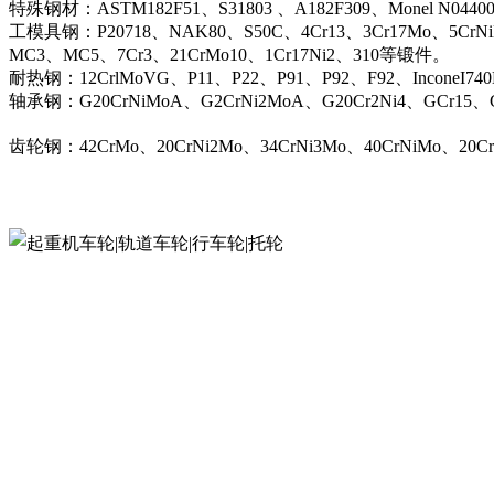
特殊钢材：ASTM182F51、S31803 、A182F309、Monel N044
工模具钢：P20718、NAK80、S50C、4Cr13、3Cr17Mo、5CrN
MC3、MC5、7Cr3、21CrMo10、1Cr17Ni2、310等锻件。
耐热钢：12CrlMoVG、P11、P22、P91、P92、F92、InconeI74
轴承钢：G20CrNiMoA、G2CrNi2MoA、G20Cr2Ni4、GCr15、G
齿轮钢：42CrMo、20CrNi2Mo、34CrNi3Mo、40CrNiMo、20C