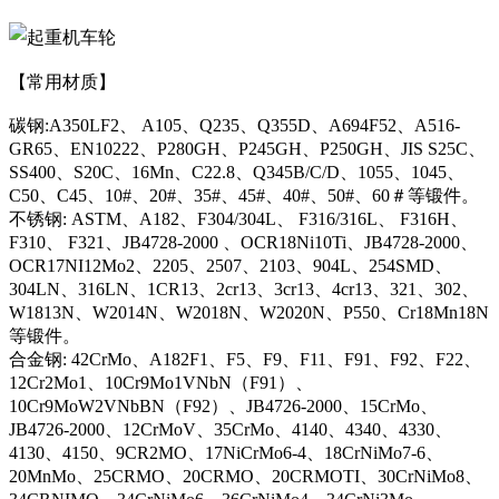
【常用材质】
碳钢:A350LF2、 A105、Q235、Q355D、A694F52、A516-
GR65、EN10222、P280GH、P245GH、P250GH、JIS S25C、
SS400、S20C、16Mn、C22.8、Q345B/C/D、1055、1045、
C50、C45、10#、20#、35#、45#、40#、50#、60＃等锻件。
不锈钢: ASTM、A182、F304/304L、 F316/316L、 F316H、
F310、 F321、JB4728-2000 、OCR18Ni10Ti、JB4728-2000、
OCR17NI12Mo2、2205、2507、2103、904L、254SMD、
304LN、316LN、1CR13、2cr13、3cr13、4cr13、321、302、
W1813N、W2014N、W2018N、W2020N、P550、Cr18Mn18N
等锻件。
合金钢: 42CrMo、A182F1、F5、F9、F11、F91、F92、F22、
12Cr2Mo1、10Cr9Mo1VNbN（F91）、
10Cr9MoW2VNbBN（F92）、JB4726-2000、15CrMo、
JB4726-2000、12CrMoV、35CrMo、4140、4340、4330、
4130、4150、9CR2MO、17NiCrMo6-4、18CrNiMo7-6、
20MnMo、25CRMO、20CRMO、20CRMOTI、30CrNiMo8、