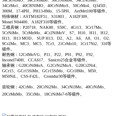
34CRNIMO、34CrNiMo6、36CrNiMo4、34CrNi3Mo、
34CrMo1、40CRNIMO、40CrNiMoA、50CrMo4、Q345D、
300M、17-4PH、PH13-8Mo、15-5PH、 AerMet100等锻件。
特殊钢材：ASTM182F51、S31803 、A182F309、
Monel N04400、A182F310等锻件。
工模具钢：P20718、NAK80、S50C、4Cr13、3Cr17Mo、
5CrNiMo、5CrMnMo、4Cr2NiMoV、S7、H10、H11、H12、
H13、H13 MOD、 SUP H13、D2、A2、A6、A8、O1、O2、
9Cr2Mo、MC3、MC5、7Cr3、21CrMo10、1Cr17Ni2、310等
锻件。
耐热钢：12CrlMoVG、P11、P22、P91、P92、F92、
InconeI740H、CCA617、 Sanicro25合金等锻件。
轴承钢：G20CrNiMoA、G2CrNi2MoA、G20Cr2Ni4、
GCr15、GCr15SiMn、GCr15SiMo、GCr18Mo、M50、
M50NiL、CSS-F42L、 Cronidur30等锻件。
齿轮钢：42CrMo、20CrNi2Mo、34CrNi3Mo、40CrNiMo、
20CrMnMo、35CrMo、18CrNiMo7-6等锻件。