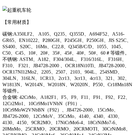
【常用材质】
碳钢:A350LF2、 A105、Q235、Q355D、A694F52、A516-
GR65、EN10222、P280GH、P245GH、P250GH、JIS S25C、
SS400、S20C、16Mn、C22.8、Q345B/C/D、1055、1045、
C50、C45、10#、20#、35#、45#、40#、50#、60＃等锻件。
不锈钢: ASTM、A182、F304/304L、 F316/316L、 F316H、
F310、 F321、JB4728-2000 、OCR18Ni10Ti、JB4728-2000、
OCR17NI12Mo2、2205、2507、2103、904L、254SMD、
304LN、316LN、1CR13、2cr13、3cr13、4cr13、321、302、
W1813N、W2014N、W2018N、W2020N、P550、Cr18Mn18N
等锻件。
合金钢: 42CrMo、A182F1、F5、F9、F11、F91、F92、F22、
12Cr2Mo1、10Cr9Mo1VNbN（F91）、
10Cr9MoW2VNbBN（F92）、JB4726-2000、15CrMo、
JB4726-2000、12CrMoV、35CrMo、4140、4340、4330、
4130、4150、9CR2MO、17NiCrMo6-4、18CrNiMo7-6、
20MnMo、25CRMO、20CRMO、20CRMOTI、30CrNiMo8、