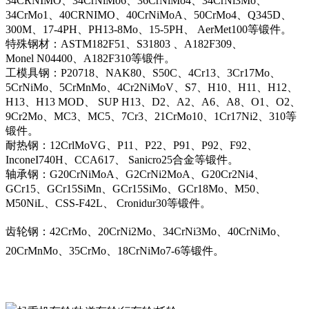
34CRNIMO、34CrNiMo6、36CrNiMo4、34CrNi3Mo、
34CrMo1、40CRNIMO、40CrNiMoA、50CrMo4、Q345D、
300M、17-4PH、PH13-8Mo、15-5PH、 AerMet100等锻件。
特殊钢材：ASTM182F51、S31803 、A182F309、
Monel N04400、A182F310等锻件。
工模具钢：P20718、NAK80、S50C、4Cr13、3Cr17Mo、
5CrNiMo、5CrMnMo、4Cr2NiMoV、S7、H10、H11、H12、
H13、H13 MOD、 SUP H13、D2、A2、A6、A8、O1、O2、
9Cr2Mo、MC3、MC5、7Cr3、21CrMo10、1Cr17Ni2、310等
锻件。
耐热钢：12CrlMoVG、P11、P22、P91、P92、F92、
InconeI740H、CCA617、 Sanicro25合金等锻件。
轴承钢：G20CrNiMoA、G2CrNi2MoA、G20Cr2Ni4、
GCr15、GCr15SiMn、GCr15SiMo、GCr18Mo、M50、
M50NiL、CSS-F42L、 Cronidur30等锻件。
齿轮钢：42CrMo、20CrNi2Mo、34CrNi3Mo、40CrNiMo、
20CrMnMo、35CrMo、18CrNiMo7-6等锻件。