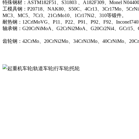
特殊钢材：ASTM182F51、S31803 、A182F309、Monel N044
工模具钢：P20718、NAK80、S50C、4Cr13、3Cr17Mo、5CrN
MC3、MC5、7Cr3、21CrMo10、1Cr17Ni2、310等锻件。
耐热钢：12CrlMoVG、P11、P22、P91、P92、F92、InconeI74
轴承钢：G20CrNiMoA、G2CrNi2MoA、G20Cr2Ni4、GCr15、G
齿轮钢：42CrMo、20CrNi2Mo、34CrNi3Mo、40CrNiMo、20C