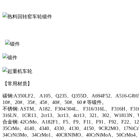
【常用材质】
碳钢:A350LF2、 A105、Q235、Q355D、A694F52、A516-GR6
10#、20#、35#、45#、40#、50#、60＃等锻件。
不锈钢: ASTM、A182、F304/304L、 F316/316L、 F316H、F31
316LN、1CR13、2cr13、3cr13、4cr13、321、302、W1813
合金钢: 42CrMo、A182F1、F5、F9、F11、F91、F92、F22、12C
35CrMo、4140、4340、4330、4130、4150、9CR2MO、17NiC
34CrNi3Mo、34CrMo1、40CRNIMO、40CrNiMoA、50CrMo4