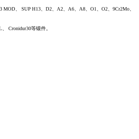
13 MOD、 SUP H13、D2、A2、A6、A8、O1、O2、9Cr2Mo、
L、 Cronidur30等锻件。