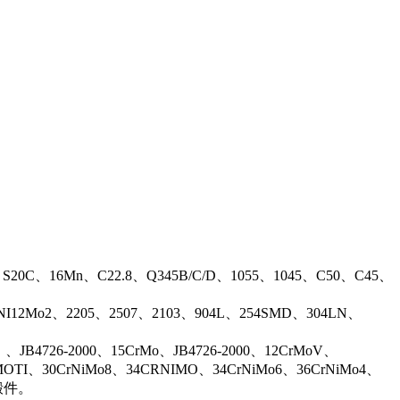
、S20C、16Mn、C22.8、Q345B/C/D、1055、1045、C50、C45、
17NI12Mo2、2205、2507、2103、904L、254SMD、304LN、
B4726-2000、15CrMo、JB4726-2000、12CrMoV、
OTI、30CrNiMo8、34CRNIMO、34CrNiMo6、36CrNiMo4、
等锻件。