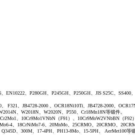
5、EN10222、P280GH、P245GH、P250GH、JIS S25C、SS400
0、 F321、JB4728-2000 、OCR18Ni10Ti、JB4728-2000、OCR
N、W2014N、W2018N、W2020N、P550、Cr18Mn18N等锻件。
r2Mo1、10Cr9Mo1VNbN（F91）、10Cr9MoW2VNbBN（F92）、J
rMo6-4、18CrNiMo7-6、20MnMo、25CRMO、20CRMO、20CRM
、Q345D、300M、17-4PH、PH13-8Mo、15-5PH、 AerMet100