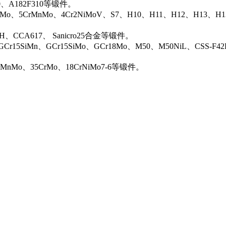
00、A182F310等锻件。
iMo、5CrMnMo、4Cr2NiMoV、S7、H10、H11、H12、H13、H
0H、CCA617、 Sanicro25合金等锻件。
Cr15SiMn、GCr15SiMo、GCr18Mo、M50、M50NiL、CSS-F42
rMnMo、35CrMo、18CrNiMo7-6等锻件。